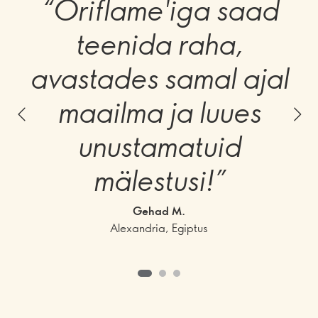
“Oriflame'iga saad
teenida raha,
avastades samal ajal
maailma ja luues
unustamatuid
mälestusi!”
Gehad M.
Alexandria, Egiptus