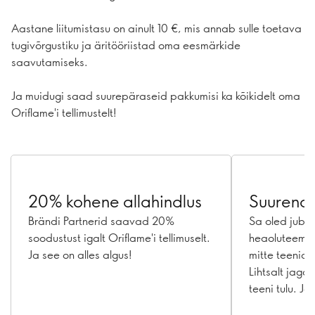
Aastane liitumistasu on ainult 10 €, mis annab sulle toetava
tugivõrgustiku ja äritööriistad oma eesmärkide
saavutamiseks.
Ja muidugi saad suurepäraseid pakkumisi ka kõikidelt oma
Oriflame'i tellimustelt!
20% kohene allahindlus
Suurenda
Brändi Partnerid saavad 20%
Sa oled juba 
soodustust igalt Oriflame'i tellimuselt.
heaoluteemad
Ja see on alles algus!
mitte teenida
Lihtsalt jaga
teeni tulu. Jah