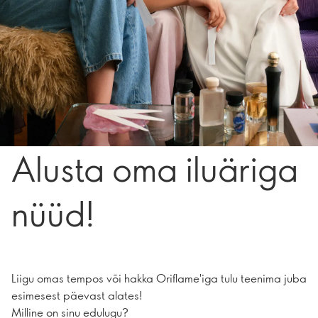
Alusta oma iluäriga
nüüd!
Liigu omas tempos või hakka Oriflame'iga tulu teenima juba
esimesest päevast alates!
Milline on sinu edulugu?