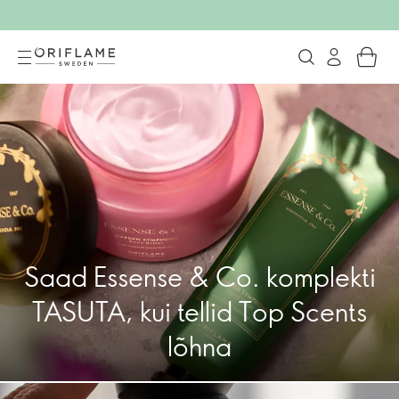
Oriflame Cosmetics
Saad Essense & Co. komplekti
TASUTA, kui tellid Top Scents
lõhna