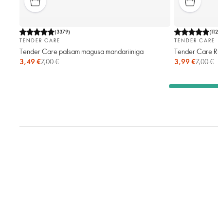
(
3379
)
(
11
TENDER CARE
TENDER CARE
Tender Care palsam magusa mandariiniga
Tender Care R
3,49 €
7,00 €
3,99 €
7,00 €