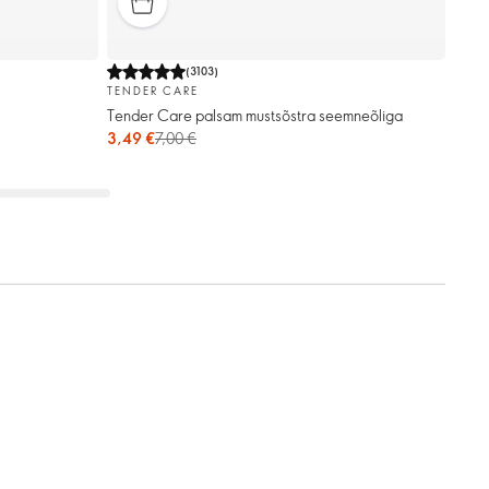
(
3103
)
TENDER CARE
Tender Care palsam mustsõstra seemneõliga
3,49 €
7,00 €