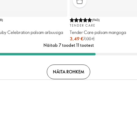
28
)
(
943
)
TENDER CARE
uby Celebration palsam arbuusiga
Tender Care palsam mangoga
3,49 €
7,00 €
Näitab 7 toodet 11 tootest
NÄITA ROHKEM