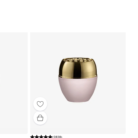
(
2828
)