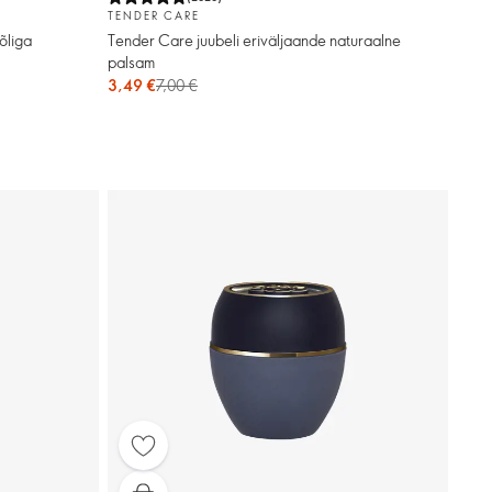
TENDER CARE
õliga
Tender Care juubeli eriväljaande naturaalne
palsam
3,49 €
7,00 €