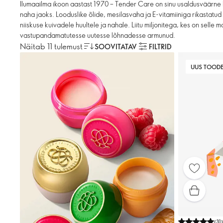
Ilumaailma ikoon aastast 1970 – Tender Care on sinu usaldusväärne
naha jaoks. Looduslike õlide, mesilasvaha ja E-vitamiiniga rikastat
niiskuse kuivadele huultele ja nahale. Liitu miljonitega, kes on selle 
vastupandamatutesse uutesse lõhnadesse armunud.
Näitab 11 tulemust
SOOVITATAV
FILTRID
UUS TOOD
(
31