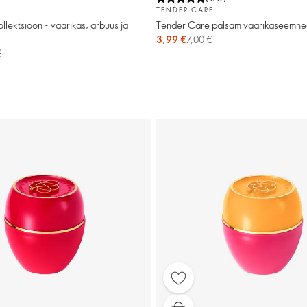
TENDER CARE
llektsioon - vaarikas, arbuus ja
Tender Care palsam vaarikaseemne
3,99 €
7,00 €
€