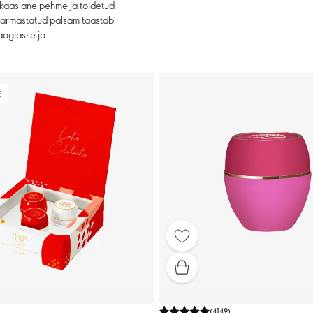
 kaaslane pehme ja toidetud
ud armastatud palsam taastab
maagiasse ja
E
)
(
4149
)