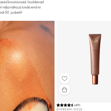
ärased koostisosad, hooldavad
l välja näha ja tunda end nii
di 50. juubelit!
(
417
)
GIORDANI GOLD