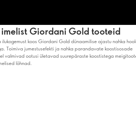
imelist Giordani Gold tooteid
ilukogemust koos Giordani Gold dünaamilise ajastu nahka hoo
a. Toimiva jumestusefekti ja nahka parandavate koostisosade
l valmivad ootusi ületavad suurepäraste koostistega meigitoot
elised lõhnad.