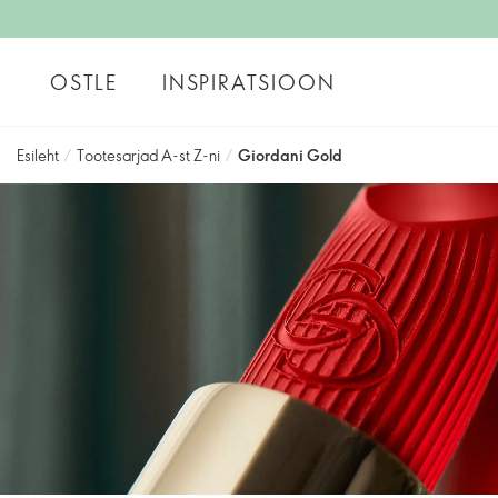
OSTLE
INSPIRATSIOON
Esileht
/
Tootesarjad A-st Z-ni
/
Giordani Gold