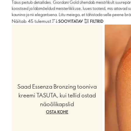
Täius peitub detailides. Giordani Gold ühendab meistrlikult suurep
koostised ja läbimõeldud meisterlikkuse, luues tooteid, mis aitavad su
kaunina ja nii elegantsena. Liitu meiega, et tähistada selle peene brän
Näitab 45 tulemust
SOOVITATAV
FILTRID
Saad Essenza Bronzing tooniva
kreemi TASUTA, kui tellid ostad
näoõlikapslid
OSTA KOHE