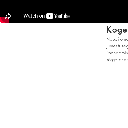
Koge 
Naudi oma 
jumestuseg
ühendamise
kõrgatasem