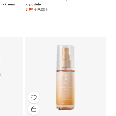
ja juustele
niv kreem
9,99 €
19,00 €