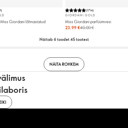
9
)
(
1714
)
LD
GIORDANI GOLD
Miss Giordani lõhnastatud
Miss Giordani parfüümvesi
23,99 €
40,00 €
Näitab 6 toodet 45 tootest
NÄITA ROHKEM
välimus
ilaboris
IKI