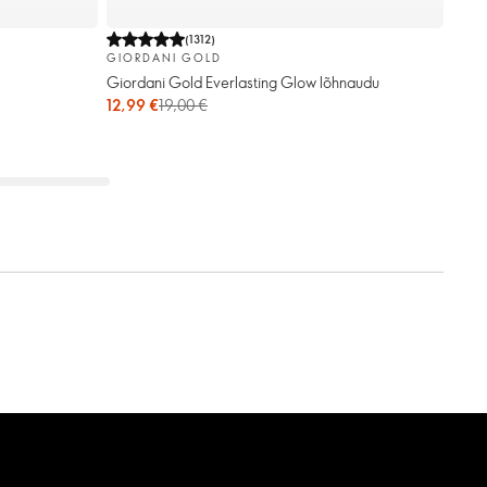
(
1312
)
GIORDANI GOLD
Giordani Gold Everlasting Glow lõhnaudu
12,99 €
19,00 €