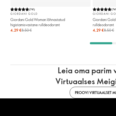
(
741
)
(
74
GIORDANI GOLD
GIORDANI GO
Giordani Gold Woman lõhnastatud
Giordani Gold 
higistamisvastane rulldeodorant
rulldeodorant
4,29 €
8,50 €
4,29 €
8,50 €
Leia oma parim 
Virtuaalses Meig
PROOVI VIRTUAALSET ME