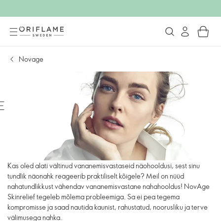
Novage
Kas oled alati vältinud vananemisvastaseid näohooldusi, sest sinu
tundlik näonahk reageerib praktiliselt kõigele? Meil on nüüd
nahatundlikkust vähendav vananemisvastane nahahooldus! NovAge
Skinrelief tegeleb mõlema probleemiga. Sa ei pea tegema
kompromisse ja saad nautida kaunist, rahustatud, noorusliku ja terve
välimusega nahka.