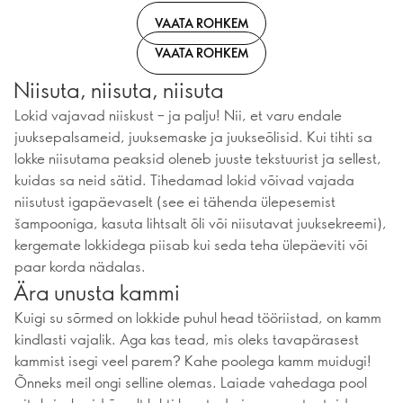
VAATA ROHKEM
VAATA ROHKEM
Niisuta, niisuta, niisuta
Lokid vajavad niiskust – ja palju! Nii, et varu endale
juuksepalsameid, juuksemaske ja juukseõlisid. Kui tihti sa
lokke niisutama peaksid oleneb juuste tekstuurist ja sellest,
kuidas sa neid sätid. Tihedamad lokid võivad vajada
niisutust igapäevaselt (see ei tähenda ülepesemist
šampooniga, kasuta lihtsalt õli või niisutavat juuksekreemi),
kergemate lokkidega piisab kui seda teha ülepäeviti või
paar korda nädalas.
Ära unusta kammi
Kuigi su sõrmed on lokkide puhul head tööriistad, on kamm
kindlasti vajalik. Aga kas tead, mis oleks tavapärasest
kammist isegi veel parem? Kahe poolega kamm muidugi!
Õnneks meil ongi selline olemas. Laiade vahedaga pool