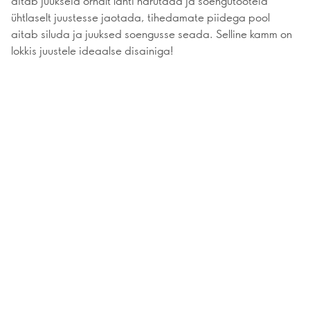
aitab juukseid õrnalt lahti harutada ja soengutooteid
ühtlaselt juustesse jaotada, tihedamate piidega pool
aitab siluda ja juuksed soengusse seada. Selline kamm on
lokkis juustele ideaalse disainiga!