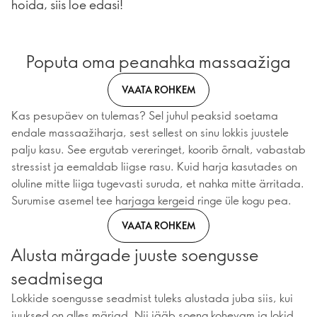
hoida, siis loe edasi!
Poputa oma peanahka massaažiga
VAATA ROHKEM
Kas pesupäev on tulemas? Sel juhul peaksid soetama
endale massaažiharja, sest sellest on sinu lokkis juustele
palju kasu. See ergutab vereringet, koorib õrnalt, vabastab
stressist ja eemaldab liigse rasu. Kuid harja kasutades on
oluline mitte liiga tugevasti suruda, et nahka mitte ärritada.
Surumise asemel tee harjaga kergeid ringe üle kogu pea.
VAATA ROHKEM
Alusta märgade juuste soengusse
seadmisega
Lokkide soengusse seadmist tuleks alustada juba siis, kui
juuksed on alles märjad. Nii jääb soeng kohevam ja lokid