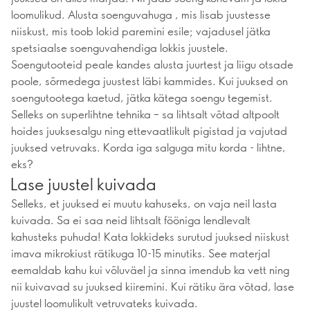
loomulikud. Alusta soenguvahuga , mis lisab juustesse
niiskust, mis toob lokid paremini esile; vajadusel jätka
spetsiaalse soenguvahendiga lokkis juustele.
Soengutooteid peale kandes alusta juurtest ja liigu otsade
poole, sõrmedega juustest läbi kammides. Kui juuksed on
soengutootega kaetud, jätka kätega soengu tegemist.
Selleks on superlihtne tehnika – sa lihtsalt võtad altpoolt
hoides juuksesalgu ning ettevaatlikult pigistad ja vajutad
juuksed vetruvaks. Korda iga salguga mitu korda - lihtne,
eks?
Lase juustel kuivada
Selleks, et juuksed ei muutu kahuseks, on vaja neil lasta
kuivada. Sa ei saa neid lihtsalt fööniga lendlevalt
kahusteks puhuda! Kata lokkideks surutud juuksed niiskust
imava mikrokiust rätikuga 10-15 minutiks. See materjal
eemaldab kahu kui võluväel ja sinna imendub ka vett ning
nii kuivavad su juuksed kiiremini. Kui rätiku ära võtad, lase
juustel loomulikult vetruvateks kuivada.