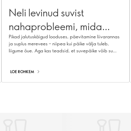
Neli levinud suvist
nahaprobleemi, mida
saab vältida
Pikad jalutuskäigud looduses, päevitamine liivarannas
ja suplus merevees – niipea kui päike välja tuleb,
liigume õue. Aga kas teadsid, et suvepäike võib su
nahale halvasti mõjuda? Alljärgnevalt loetleme neli
suvist nahaprobleemi ja jagame soovitusi, kuidas
nendega toime tulla.
LOE ROHKEM