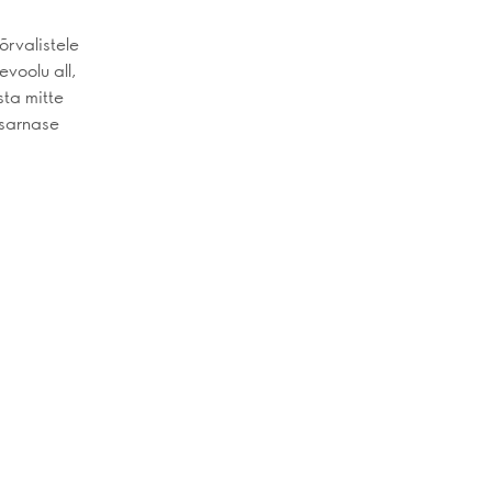
õrvalistele
evoolu all,
sta mitte
asarnase