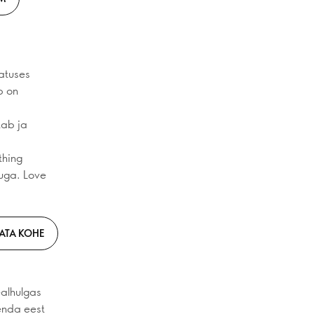
latuses
p on
tab ja
thing
kuga. Love
ATA KOHE
ealhulgas
 enda eest