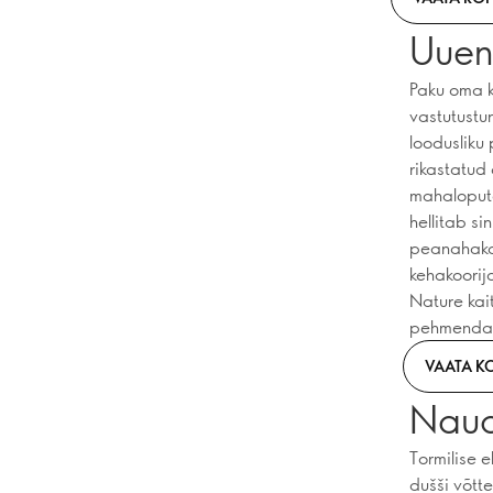
Uuen
Paku oma k
vastutustu
loodusliku 
rikastatud
mahaloputa
hellitab s
peanahakoo
kehakoorij
Nature kait
pehmendava
VAATA K
Naud
Tormilise 
dušši võtt