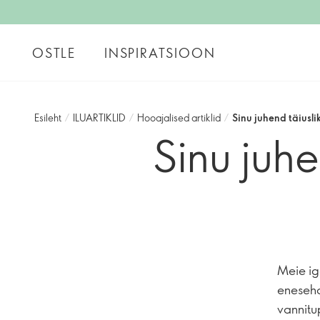
OSTLE
INSPIRATSIOON
Esileht
/
ILUARTIKLID
/
Hooajalised artiklid
/
Sinu juhend täiusli
Sinu juh
Meie ig
enesehoo
vannitu