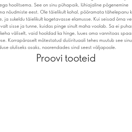
sega hoolitsema. See on sinu pühapaik, lühiajaline põgenemine
ma nõudmiste eest. Ole täielikult kohal, pööramata tähelepanu k
, ja sukeldu täielikult kogetavasse elamusse. Kui seisad õrna ve
valt sisse ja tunne, kuidas pinge sinult maha voolab. Sa ei puha
 keha väliselt, vaid hooldad ka hinge, luues oma vannitoas spa
se. Korrapäraselt mõtestatud duširituaali tehes muutub see sinu
use oluliseks osaks, noorendades sind seest väljapoole.
Proovi tooteid