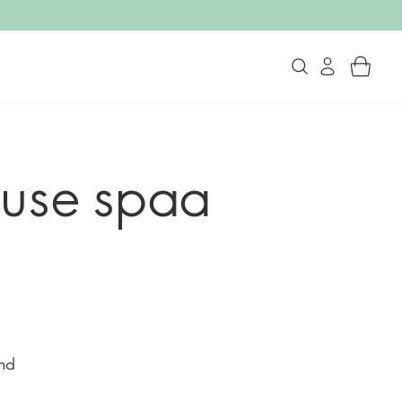
duse spaa
end