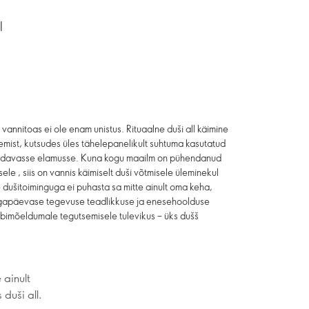
l
annitoas ei ole enam unistus. Rituaalne duši all käimine
mist, kutsudes üles tähelepanelikult suhtuma kasutatud
saadavasse elamusse. Kuna kogu maailm on pühendanud
e , siis on vannis käimiselt duši võtmisele üleminekul
dušitoiminguga ei puhasta sa mitte ainult oma keha,
 igapäevase tegevuse teadlikkuse ja enesehoolduse
äbimõeldumale tegutsemisele tulevikus – üks dušš
 ainult
duši all.