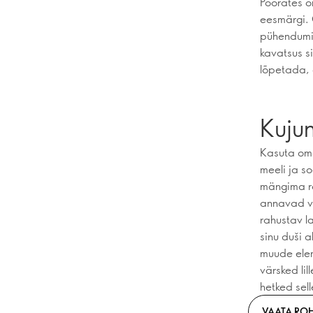
Pöörates om
eesmärgi. 
pühendumin
kavatsus s
lõpetada, 
Kuju
Kasuta oma 
meeli ja s
mängima ra
annavad vä
rahustav l
sinu duši a
muude elem
värsked li
hetked sell
VAATA RO