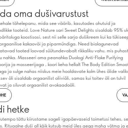
da oma dušivarustust
ehale tähelepanu, mida see väärib, kasutades ohutuid ja
ndlikke tooteid. Love Nature sari Sweet Delights sisaldab 95% u
päritoluga koostisosi, sest nii selle sarja dušikreem kui ka tükisee
 orgaanilise kakaovõi ja piparmündiga. Need biolagunevad
tavad tooted loovad süütundevabalt rikkaliku vahu, mis puhas
inu nahka. Masseeri oma peanahka Duologi Anti-Flake Purifying
rija ja masseerijaga , koori keha hellalt The Body Edition Smoo
aga ja sulge nahas niiskus meie hooldavate kolm ühes õlide vali
sev õli sisaldab orgaanilist oliiviõli, samas kui toitev õli on tulvil
t ja siluvat orgaanilist avokaadoõli.
OHE
VA
i hetke
elutempo tõttu kiirustame sageli igapäevaseid toimetusi tehes, s
es. Rituaalne duši all käik kutsub meid üles aega maha võtma ja