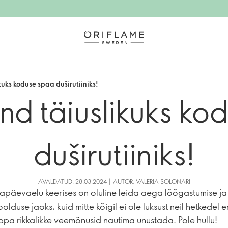
kuks koduse spaa duširutiiniks!
end täiuslikuks ko
duširutiiniks!
AVALDATUD: 28.03.2024 | AUTOR: VALERIA SOLONARI
apäevaelu keerises on oluline leida aega lõõgastumise ja
lduse jaoks, kuid mitte kõigil ei ole luksust neil hetkedel 
ppa rikkalikke veemõnusid nautima unustada. Pole hullu!