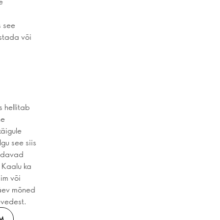
e
s see
ustada või
 hellitab
ne
käigule
gu see siis
uudavad
. Kaalu ka
im või
päev mõned
üvedest.
M