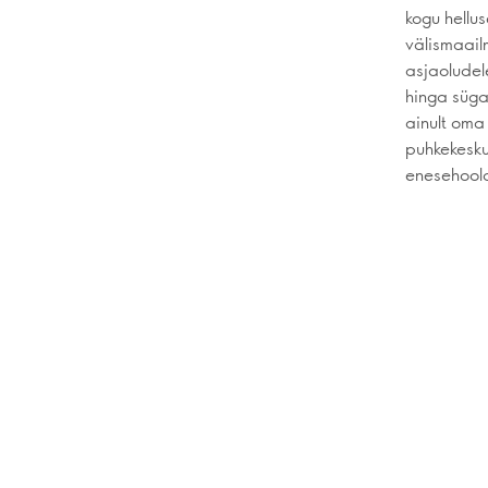
kogu hellu
välismaail
asjaoludele
hinga süga
ainult oma
puhkekesku
enesehoold