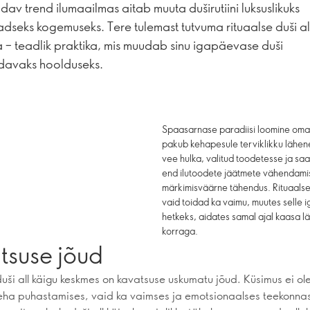
dav trend ilumaailmas aitab muuta duširutiini luksuslikuks
dseks kogemuseks. Tere tulemast tutvuma rituaalse duši al
 – teadlik praktika, mis muudab sinu igapäevase duši
davaks hoolduseks.
Spaasarnase paradiisi loomine oma v
pakub kehapesule terviklikku lähene
vee hulka, valitud toodetesse ja 
end ilutoodete jäätmete vähendamisel
märkimisväärne tähendus. Rituaalse 
vaid toidad ka vaimu, muutes selle
hetkeks, aidates samal ajal kaasa l
korraga.
tsuse jõud
duši all käigu keskmes on kavatsuse uskumatu jõud. Küsimus ei ole
 keha puhastamises, vaid ka vaimses ja emotsionaalses teekonnas 