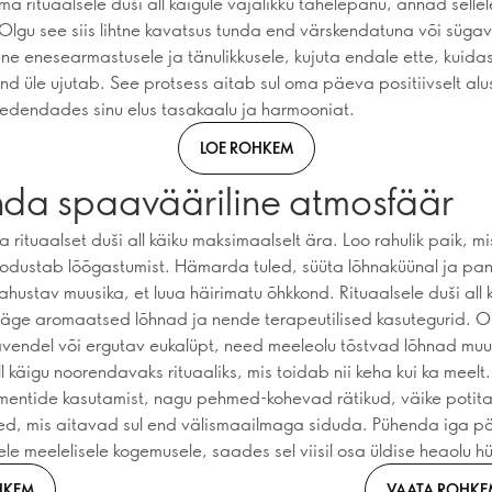
a rituaalsele duši all käigule vajalikku tähelepanu, annad sellel
Olgu see siis lihtne kavatsus tunda end värskendatuna või sügav
e enesearmastusele ja tänulikkusele, kujuta endale ette, kuida
ind üle ujutab. See protsess aitab sul oma päeva positiivselt al
edendades sinu elus tasakaalu ja harmooniat.
LOE ROHKEM
nda spaavääriline atmosfäär
rituaalset duši all käiku maksimaalselt ära. Loo rahulik paik, mis
oodustab lõõgastumist. Hämarda tuled, süüta lõhnaküünal ja pa
hustav muusika, et luua häirimatu õhkkond. Rituaalsele duši all 
ge aromaatsed lõhnad ja nende terapeutilised kasutegurid. Ol
avendel või ergutav eukalüpt, need meeleolu tõstvad lõhnad m
ll käigu noorendavaks rituaaliks, mis toidab nii keha kui ka meelt
entide kasutamist, nagu pehmed-kohevad rätikud, väike potita
lled, mis aitavad sul end välismaailmaga siduda. Pühenda iga 
ele meelelisele kogemusele, saades sel viisil osa üldise heaolu h
HKEM
VAATA ROHKE