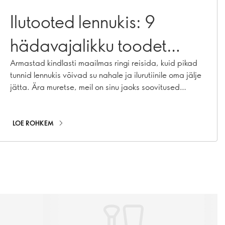
Ilutooted lennukis: 9
hädavajalikku toodet
käsipagasisse
Armastad kindlasti maailmas ringi reisida, kuid pikad
tunnid lennukis võivad su nahale ja ilurutiinile oma jälje
jätta. Ära muretse, meil on sinu jaoks soovitused
ilutoodetest, mis peaksid oma järgmisele seiklusele
kaasa võtma. Olenemata sellest, kas külastad oma
lähedasi pühade ajal või lendad otse uude aastasse,
LOE ROHKEM
hoiavad need lennukisse kaasavõetavad ilutarbed
sind värskena õhkutõusust kuni maandumiseni.