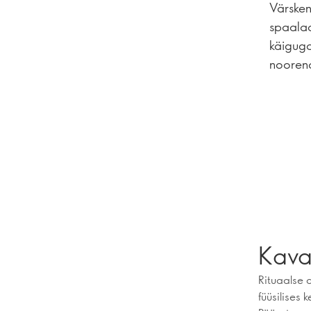
Värsken
spaalaa
käiguga
nooren
Kava
Rituaalse 
füüsilises