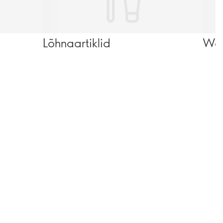
Lõhnaartiklid
Wel