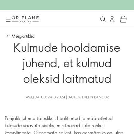
Meigiartiklid
Kulmude hooldamise
juhend, et kulmud
oleksid laitmatud
AVALDATUD: 24.10.2024 | AUTOR: EVELIN KANGUR
Põhjalik juhend täiuslikult hoolitsetud ja määratletud
kulmude saavutamiseks, mis toovad sulle rohkelt
komplimente. Olenemata sellest, kas eesmärgiks on julge