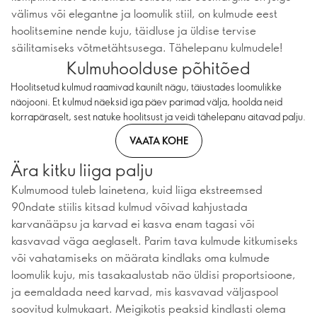
välimus või elegantne ja loomulik stiil, on kulmude eest
hoolitsemine nende kuju, täidluse ja üldise tervise
säilitamiseks võtmetähtsusega. Tähelepanu kulmudele!
Kulmuhoolduse põhitõed
Hoolitsetud kulmud raamivad kaunilt nägu, täiustades loomulikke
näojooni. Et kulmud näeksid iga päev parimad välja, hoolda neid
korrapäraselt, sest natuke hoolitsust ja veidi tähelepanu aitavad palju.
VAATA KOHE
Ära kitku liiga palju
Kulmumood tuleb lainetena, kuid liiga ekstreemsed
90ndate stiilis kitsad kulmud võivad kahjustada
karvanääpsu ja karvad ei kasva enam tagasi või
kasvavad väga aeglaselt. Parim tava kulmude kitkumiseks
või vahatamiseks on määrata kindlaks oma kulmude
loomulik kuju, mis tasakaalustab näo üldisi proportsioone,
ja eemaldada need karvad, mis kasvavad väljaspool
soovitud kulmukaart. Meigikotis peaksid kindlasti olema