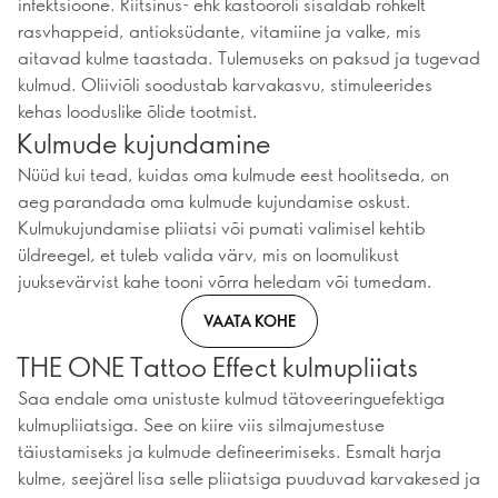
infektsioone. Riitsinus- ehk kastoorõli sisaldab rohkelt
rasvhappeid, antioksüdante, vitamiine ja valke, mis
aitavad kulme taastada. Tulemuseks on paksud ja tugevad
kulmud. Oliiviõli soodustab karvakasvu, stimuleerides
kehas looduslike õlide tootmist.
Kulmude kujundamine
Nüüd kui tead, kuidas oma kulmude eest hoolitseda, on
aeg parandada oma kulmude kujundamise oskust.
Kulmukujundamise pliiatsi või pumati valimisel kehtib
üldreegel, et tuleb valida värv, mis on loomulikust
juuksevärvist kahe tooni võrra heledam või tumedam.
VAATA KOHE
THE ONE Tattoo Effect kulmupliiats
Saa endale oma unistuste kulmud tätoveeringuefektiga
kulmupliiatsiga. See on kiire viis silmajumestuse
täiustamiseks ja kulmude defineerimiseks. Esmalt harja
kulme, seejärel lisa selle pliiatsiga puuduvad karvakesed ja