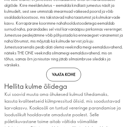
algtõde. Kiire meeldetuletus – eemalda kindlasti jumestus näolt ja
kulmudelt, sest see ummistab imearmsad väikesed poorid ja võib
sisaldada koostisosi, mis takistavad naha taastumist ja kulmukarvade
kasvu. Korrapärane koorimine nahahooldustoodetega eemaldab
surnud naha, parandades sel viisil karvanääpsu piirkonnas vereringet.
Jumestuse pealejätmine võib põhjustada ka enneaegset vananemist ja
naha lõtvumist, mis mõjutab ka kulmude tervist ja kuju.
Jumestusarsenalis peab alati olema veekindla meigi eemaldusvahend,
näiteks THE ONE veekindla silmameigi eemaldusvahend, mis on
tõhus, samas õrn ja niisutav ning jätab silmaümbruse siledaks ja
värskeks.
VAATA KOHE
Hellita kulme õlidega
Kui soovid muuta oma õhukesed kulmud tihedamaks,
kasuta kvaliteetseid külmpressitud õlisid, mis soodustavad
karvakasvu. Kookosõli on tuntud vereringe parandamise ja
looduslikult hooldavate omaduste poolest. Selle
põletikuvastane toime aitab vältida võimalikke