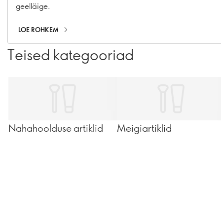
geelläige.
LOE ROHKEM
Teised kategooriad
Nahahoolduse artiklid
Meigiartiklid