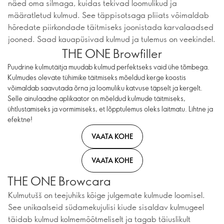
näed oma silmaga, kuidas tekivad loomulikud ja
määratletud kulmud. See täppisotsaga pliiats võimaldab
hõredate piirkondade täitmiseks joonistada karvalaadsed
jooned. Saad kauapüsivad kulmud ja tulemus on veekindel.
THE ONE Browfiller
Puudrine kulmutäitja muudab kulmud perfektseks vaid ühe tõmbega.
Kulmudes olevate tühimike täitmiseks mõeldud kerge koostis
võimaldab saavutada õrna ja loomuliku katvuse täpselt ja kergelt.
Selle ainulaadne aplikaator on mõeldud kulmude täitmiseks,
ühtlustamiseks ja vormimiseks, et lõpptulemus oleks laitmatu. Lihtne ja
efektne!
VAATA KOHE
VAATA KOHE
THE ONE Browcara
Kulmutušš on teejuhiks kõige julgemate kulmude loomisel.
See unikaalseid südamekujulisi kiude sisaldav kulmugeel
täidab kulmud kolmemõõtmeliselt ja tagab täiuslikult