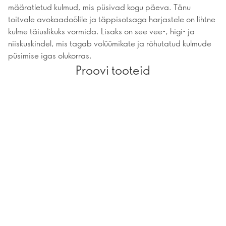
määratletud kulmud, mis püsivad kogu päeva. Tänu
toitvale avokaadoõlile ja täppisotsaga harjastele on lihtne
kulme täiuslikuks vormida. Lisaks on see vee-, higi- ja
niiskuskindel, mis tagab volüümikate ja rõhutatud kulmude
püsimise igas olukorras.
Proovi tooteid