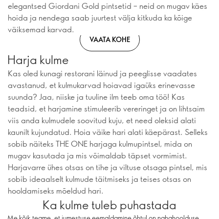
elegantsed Giordani Gold pintsetid – neid on mugav käes
hoida ja nendega saab juurtest välja kitkuda ka kõige
väiksemad karvad.
VAATA KOHE
Harja kulme
Kas oled kunagi restorani läinud ja peeglisse vaadates
avastanud, et kulmukarvad hoiavad igaüks erinevasse
suunda? Jaa, niiske ja tuuline ilm teeb oma töö! Kas
teadsid, et harjamine stimuleerib vereringet ja on lihtsaim
viis anda kulmudele soovitud kuju, et need oleksid alati
kaunilt kujundatud. Hoia väike hari alati käepärast. Selleks
sobib näiteks THE ONE harjaga kulmupintsel, mida on
mugav kasutada ja mis võimaldab täpset vormimist.
Harjavarre ühes otsas on tihe ja viltuse otsaga pintsel, mis
sobib ideaalselt kulmude täitmiseks ja teises otsas on
hooldamiseks mõeldud hari.
Ka kulme tuleb puhastada
Me kõik teame, et jumestuse eemaldamine õhtul on nahahoolduse