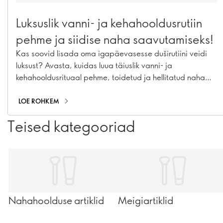
Luksuslik vanni- ja kehahooldusrutiin
pehme ja siidise naha saavutamiseks!
Kas soovid lisada oma igapäevasesse duširutiini veidi
luksust? Avasta, kuidas luua täiuslik vanni- ja
kehahooldusrituaal pehme, toidetud ja hellitatud naha
saavutamiseks
LOE ROHKEM
Teised kategooriad
Nahahoolduse artiklid
Meigiartiklid