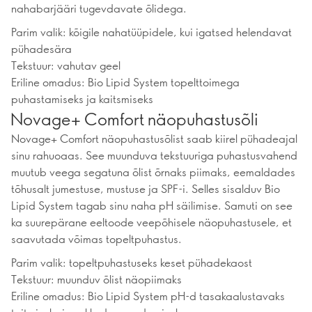
nahabarjääri tugevdavate õlidega.
Parim valik: kõigile nahatüüpidele, kui igatsed helendavat
pühadesära
Tekstuur: vahutav geel
Eriline omadus: Bio Lipid System topelttoimega
puhastamiseks ja kaitsmiseks
Novage+ Comfort näopuhastusõli
Novage+ Comfort näopuhastusõlist saab kiirel pühadeajal
sinu rahuoaas. See muunduva tekstuuriga puhastusvahend
muutub veega segatuna õlist õrnaks piimaks, eemaldades
tõhusalt jumestuse, mustuse ja SPF-i. Selles sisalduv Bio
Lipid System tagab sinu naha pH säilimise. Samuti on see
ka suurepärane eeltoode veepõhisele näopuhastusele, et
saavutada võimas topeltpuhastus.
Parim valik: topeltpuhastuseks keset pühadekaost
Tekstuur: muunduv õlist näopiimaks
Eriline omadus: Bio Lipid System pH-d tasakaalustavaks