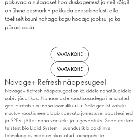
pakuvad ainulaadset hoolduskogemust ja neil kõigil
on ühine eesmärk – pakkuda enesekindlust, olla
tõeliselt kauni nahaga kogu hooaja jooksul ja ka
pärast seda
VAATA KOHE
VAATA KOHE
Novage+ Refresh näopesugeel
Novage+ Refresh näopesugeel on kõikidele nahatüüpidele
sobiv jõuallikas. Nahaomaste koostisosadega immutatud
geel austab sinu naha loomulikku ilu. Selle geelist vahuks
muutuv koostis eemaldab vaevata jumestuse, saasteained
ja SPF-i, jättes naha värskeks ja tugevdatuks. Seda eristab
teistest Bio Lipid System – uuenduslik bioaktiinve
tehnoloogia, mida on rikastatud taimepõhiste