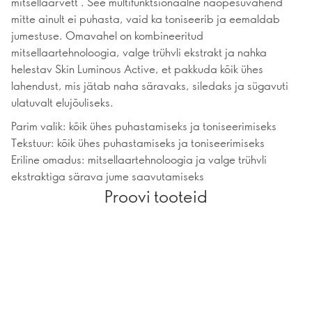
mitsellaarvett . See multifunktsionaalne näopesuvahend
mitte ainult ei puhasta, vaid ka toniseerib ja eemaldab
jumestuse. Omavahel on kombineeritud
mitsellaartehnoloogia, valge trühvli ekstrakt ja nahka
helestav Skin Luminous Active, et pakkuda kõik ühes
lahendust, mis jätab naha säravaks, siledaks ja sügavuti
ulatuvalt elujõuliseks.
Parim valik: kõik ühes puhastamiseks ja toniseerimiseks
Tekstuur: kõik ühes puhastamiseks ja toniseerimiseks
Eriline omadus: mitsellaartehnoloogia ja valge trühvli
ekstraktiga särava jume saavutamiseks
Proovi tooteid