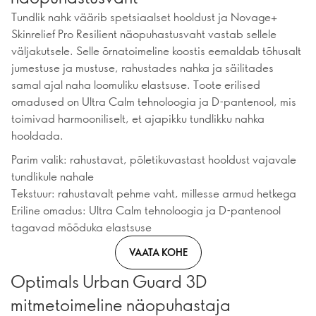
Tundlik nahk väärib spetsiaalset hooldust ja Novage+
Skinrelief Pro Resilient näopuhastusvaht vastab sellele
väljakutsele. Selle õrnatoimeline koostis eemaldab tõhusalt
jumestuse ja mustuse, rahustades nahka ja säilitades
samal ajal naha loomuliku elastsuse. Toote erilised
omadused on Ultra Calm tehnoloogia ja D-pantenool, mis
toimivad harmooniliselt, et ajapikku tundlikku nahka
hooldada.
Parim valik: rahustavat, põletikuvastast hooldust vajavale
tundlikule nahale
Tekstuur: rahustavalt pehme vaht, millesse armud hetkega
Eriline omadus: Ultra Calm tehnoloogia ja D-pantenool
tagavad mõõduka elastsuse
VAATA KOHE
Optimals Urban Guard 3D
mitmetoimeline näopuhastaja