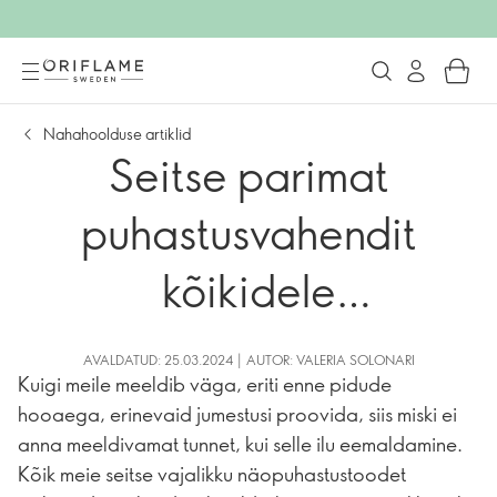
Nahahoolduse artiklid
Seitse parimat
puhastusvahendit
kõikidele
nahatüüpidele ja kuidas
AVALDATUD: 25.03.2024 | AUTOR: VALERIA SOLONARI
Kuigi meile meeldib väga, eriti enne pidude
neid valida
hooaega, erinevaid jumestusi proovida, siis miski ei
anna meeldivamat tunnet, kui selle ilu eemaldamine.
Kõik meie seitse vajalikku näopuhastustoodet