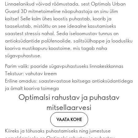
Linnaelanikud võivad rõõmustada, sest Optimals Urban
Guard 3D mitmetoimeline näopuhastaja on sinu ülim
kaitse! Selle kolm ühes koostis puhastab, koorib ja
taaselustab, mistõttu on see ideaalne kasutamiseks
saastest stressis nahal. Seda iseloomustav tunnus on
antioksüdantide polüfenoolide, salitsüülhappe ja loodusliku
kooriva mustikapuru koostoime, mis tagab naha
sügavpuhastuse.
Parim valik: pooride sügavpuhastuseks linnakeskkonnas
Tekstuur: vahutav kreem
Eriline omadus: saastevastase kaitsega antioksüdantidega
ja õrnalt kooriva toimega
Optimalsi rahustav ja puhastav
mitsellaarvesi
VAATA KOHE
Kiireks ja tõhusaks puhastamiseks ning jumestuse
eemaldamiseks on Optimalsi rahustav ja puhastav