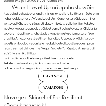
toitmiseks ja rakkude uuendamiseks
Waunt Level Up näopuhastusvõie
Kas vajad puhastusvahendit, mis on luksuslik ja ka tõhus? Tõsta oma
nahahoolduse taset Waunt Level Up näopuhastusvõidega , milles
kohtuvad tõhusus ja sügavuti ulatuv niisutus. Selle hellitav tekstuur
muutub veega segunedes võidest esmalt puhastavateks õlideks ja
seejärel näopiimaks, lahustades kogu jumestuse ja mustuse. See
Brasiilia Amazonasest eetiliselt hangitud Cupuaçu-võid sisaldav
koostis on loodud veganitele heakskiidetud koostisosadest ja on
registreeritud ühingus The Vegan Society™. Pärjatud Anne & Stiil
2023 ilulemmiku tiitliga.
Parim valik: nõudlikele veganitest iluentusiastidele
Tekstuur: mitmest etapist koosnev muundumine
Eriline omadus: vegan-koostis intensiivse niisutusega
LEARN MORE
VAATA KOHE
Novage+ Skinrelief Pro Resilient
näopuhastusvaht