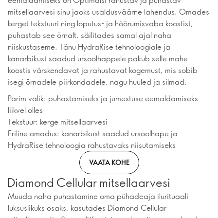
mitsellaarvesi sinu jaoks usaldusväärne lahendus. Omades
kerget tekstuuri ning loputus- ja hõõrumisvaba koostist,
puhastab see õrnalt, säilitades samal ajal naha
niiskustaseme. Tänu HydraRise tehnoloogiale ja
kanarbikust saadud ursoolhappele pakub selle mahe
koostis värskendavat ja rahustavat kogemust, mis sobib
isegi õrnadele piirkondadele, nagu huuled ja silmad.
Parim valik: puhastamiseks ja jumestuse eemaldamiseks
liikvel olles
Tekstuur: kerge mitsellaarvesi
Eriline omadus: kanarbikust saadud ursoolhape ja
HydraRise tehnoloogia rahustavaks niisutamiseks
VAATA KOHE
Diamond Cellular mitsellaarvesi
Muuda naha puhastamine oma pühadeaja ilurituaali
luksuslikuks osaks, kasutades Diamond Cellular