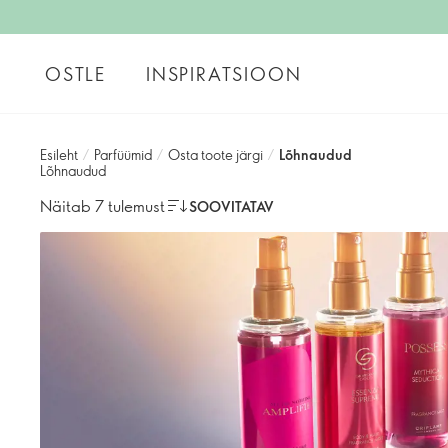
OSTLE
INSPIRATSIOON
Esileht
/
Parfüümid
/
Osta toote järgi
/
Lõhnaudud
Lõhnaudud
Näitab 7 tulemust
SOOVITATAV