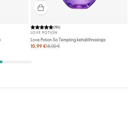
(
751
)
LOVE POTION
u
Love Potion So Tempting kehalõhnastaja
10,99 €
18,00 €