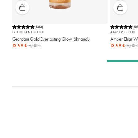
(
1313
)
(
10
GIORDANI GOLD
AMBER ELIXIR
Giordani Gold Everlasting Glow lõhnaudu
Amber Elixir 
12,99 €
19,00 €
12,99 €
19,00 