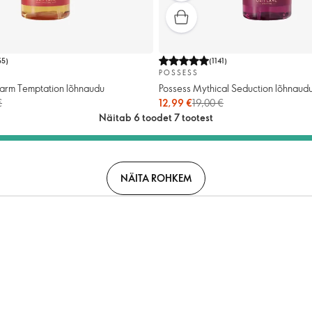
55
)
(
1141
)
POSSESS
Warm Temptation lõhnaudu
Possess Mythical Seduction lõhnaud
€
12,99 €
19,00 €
Näitab 6 toodet 7 tootest
NÄITA ROHKEM