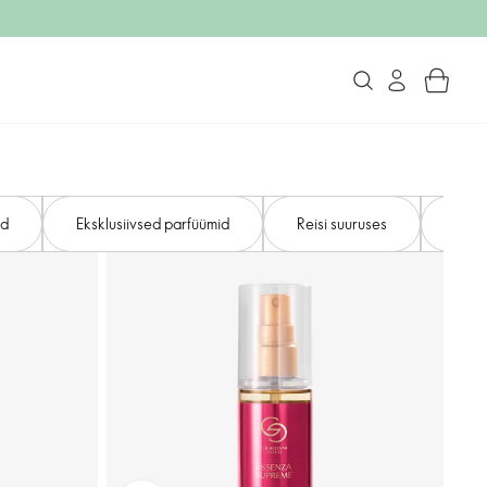
id
Eksklusiivsed parfüümid
Reisi suuruses
King