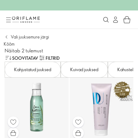
Vali juuksemure järgi
Kõõm
Näitab 2 tulemust
SOOVITATAV
FILTRID
Kahjustatud juuksed
Kuivad juuksed
Kahustele j