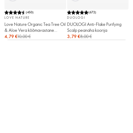
(
450
)
(
672
)
LOVE NATURE
DUOLOGI
Love Nature Organic Tea Tree Oil
DUOLOGI Anti-Flake Purifying
& Aloe Vera kõõmavastane
Scalp peanaha koorija
šampoon
4,79 €
10,00 €
3,79 €
8,00 €