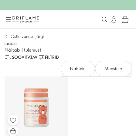
Ostle vanuse järgi
Lastele
Näitab 1 tulemust
SOOVITATAV
FILTRID
Naistele
Meestele