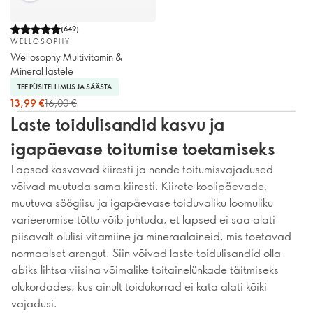
(
649
)
WELLOSOPHY
Wellosophy Multivitamin &
Mineral lastele
TEE PÜSITELLIMUS JA SÄÄSTA
13,99 €
16,00 €
Laste toidulisandid kasvu ja
igapäevase toitumise toetamiseks
Lapsed kasvavad kiiresti ja nende toitumisvajadused
võivad muutuda sama kiiresti. Kiirete koolipäevade,
muutuva söögiisu ja igapäevase toiduvaliku loomuliku
varieerumise tõttu võib juhtuda, et lapsed ei saa alati
piisavalt olulisi vitamiine ja mineraalaineid, mis toetavad
normaalset arengut. Siin võivad laste toidulisandid olla
abiks lihtsa viisina võimalike toitainelünkade täitmiseks
olukordades, kus ainult toidukorrad ei kata alati kõiki
vajadusi.