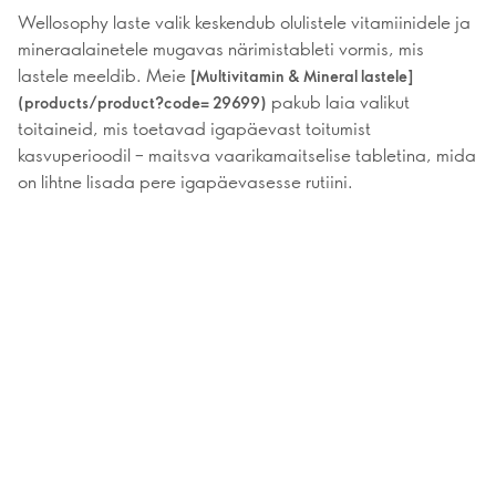
Wellosophy laste valik keskendub olulistele vitamiinidele ja
mineraalainetele mugavas närimistableti vormis, mis
lastele meeldib. Meie
[Multivitamin & Mineral lastele]
pakub laia valikut
(products/product?code= 29699)
toitaineid, mis toetavad igapäevast toitumist
kasvuperioodil – maitsva vaarikamaitselise tabletina, mida
on lihtne lisada pere igapäevasesse rutiini.