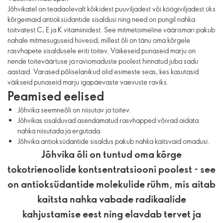
Jõhvikatel on teadaolevalt kõikidest puuviljadest või köögiviljadest üks
kõrgeimaid antioksüdantide sisaldusi ning need on pungil nahka
toitvatest C, E ja K vitamiinidest. See mitmetoimeline väärismari pakub
nahale mitmesuguseid hüvesid, millest õli on tänu oma kõrgele
rasvhapete sisaldusele eriti toitev. Väikeseid punaseid marju on
nende toiteväärtuse ja raviomaduste poolest hinnatud juba sadu
aastaid. Varased põliselanikud olid esimeste seas, kes kasutasid
väikseid punaseid marju igapäevaste vaevuste raviks.
Peamised eelised
Jõhvika seemneõli on niisutav ja toitev.
Jõhvikas sisalduvad asendamatud rasvhapped võivad aidata
nahka niisutada ja ergutada.
Jõhvika antioksüdantide sisaldus pakub nahka kaitsvaid omadusi.
Jõhvika õli on tuntud oma kõrge
tokotrienoolide kontsentratsiooni poolest - see
on antioksüdantide molekulide rühm, mis aitab
kaitsta nahka vabade radikaalide
kahjustamise eest ning elavdab tervet ja