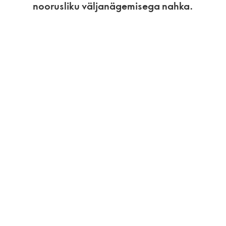
noorusliku väljanägemisega nahka.