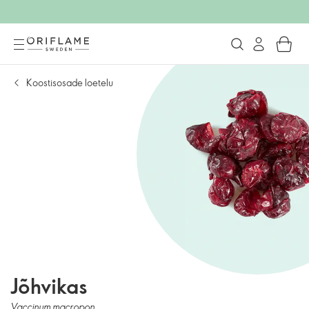
Koostisosade loetelu
Jõhvikas
Vaccinum macropon