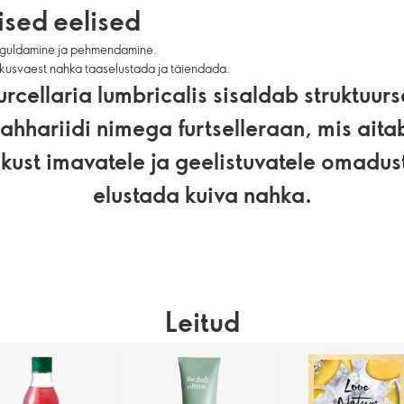
sed eelised
guldamine ja pehmendamine.
skusvaest nahka taaselustada ja täiendada.
urcellaria lumbricalis sisaldab struktuurs
ahhariidi nimega furtselleraan, mis aita
skust imavatele ja geelistuvatele omadus
elustada kuiva nahka.
Leitud