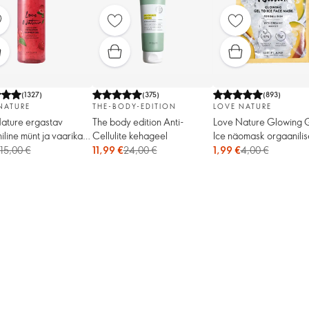
(
1327
)
(
375
)
(
893
)
NATURE
THE-BODY-EDITION
LOVE NATURE
ature ergastav
The body edition Anti-
Love Nature Glowing G
iline münt ja vaarikas
Cellulite kehageel
Ice näomask orgaanilis
dušigeel, suur
mangoga
15,00 €
11,99 €
24,00 €
1,99 €
4,00 €