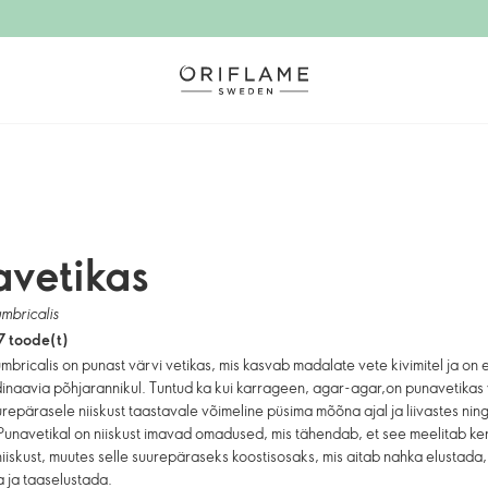
avetikas
umbricalis
7 toode(t)
umbricalis on punast värvi vetikas, mis kasvab madalate vete kivimitel ja on er
inaavia põhjarannikul. Tuntud ka kui karrageen, agar-agar,on punavetikas
repärasele niiskust taastavale võimeline püsima mõõna ajal ja liivastes nin
 Punavetikal on niiskust imavad omadused, mis tähendab, et see meelitab ker
 niiskust, muutes selle suurepäraseks koostisosaks, mis aitab nahka elustada,
ja taaselustada.