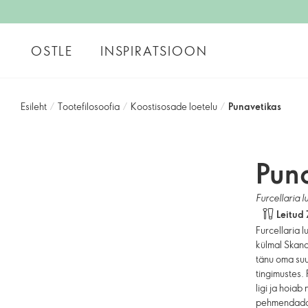
OSTLE
INSPIRATSIOON
Esileht
/
Tootefilosoofia
/
Koostisosade loetelu
/
Punavetikas
Pun
Furcellaria l
Leitud 
Furcellaria l
külmal Skand
tänu oma suu
tingimustes.
ligi ja hoiab
pehmendada 