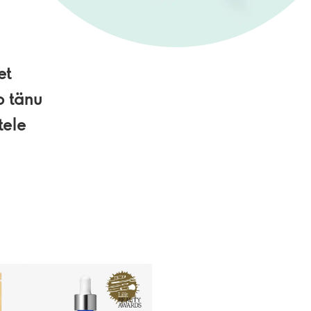
et
b tänu
tele