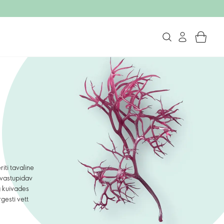
iti tavaline
 vastupidav
g kuivades
gesti vett