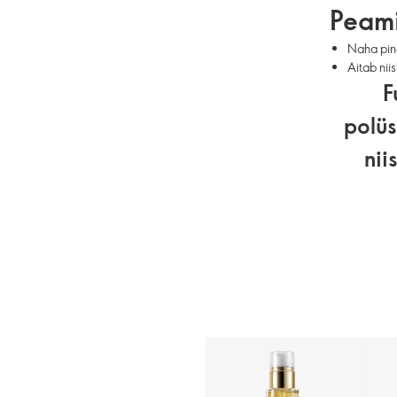
Peami
Naha pin
Aitab nii
F
polüs
nii