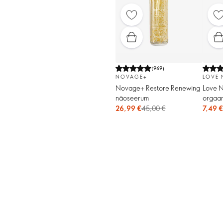
(
969
)
NOVAGE+
LOVE 
Novage+ Restore Renewing
Love N
näoseerum
orgaan
kooriv 
26,99 €
45,00 €
7,49 €