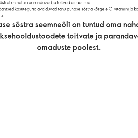
sõstral on nahka parandavad ja toitvad omadused.
antsed kasutegurid avalduvad tänu punase sõstra kõrgele C-vitamiini ja k
le.
ase sõstra seemneõli on tuntud oma naha
uksehooldustoodete toitvate ja parandav
omaduste poolest.