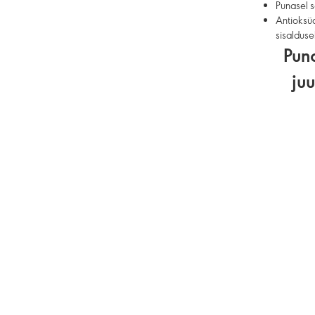
Punasel 
Antioksüd
sisalduse
Pun
ju