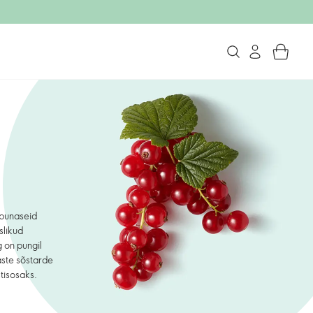
npunaseid
slikud
g on pungil
aste sõstarde
tisosaks.