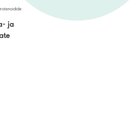
arotenoidide
- ja
ate