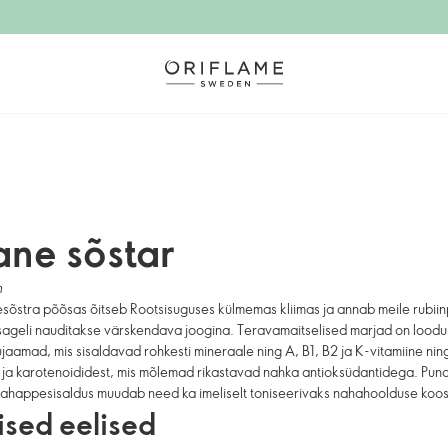
ane sõstar
m
sõstra põõsas õitseb Rootsisuguses külmemas kliimas ja annab meile rubii
sageli nauditakse värskendava joogina. Teravamaitselised marjad on loodu
ujaamad, mis sisaldavad rohkesti mineraale ning A, B1, B2 ja K-vitamiine nin
t ja karotenoididest, mis mõlemad rikastavad nahka antioksüdantidega. Pun
jahappesisaldus muudab need ka imeliselt toniseerivaks nahahoolduse koos
sed eelised