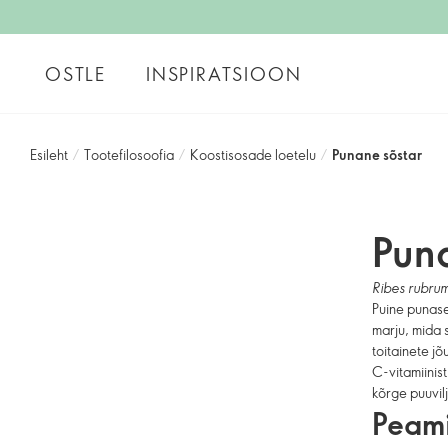
OSTLE
INSPIRATSIOON
Esileht
/
Tootefilosoofia
/
Koostisosade loetelu
/
Punane sõstar
Pun
Ribes rubru
Puine punase
marju, mida 
toitainete jõ
C-vitamiinis
kõrge puuvil
Peami