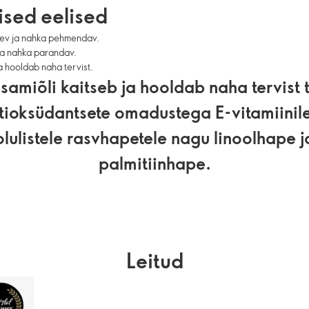
sed eelised
tev ja nahka pehmendav.
ja nahka parandav.
a hooldab naha tervist.
samiõli kaitseb ja hooldab naha tervist 
tioksüdantsete omadustega E-vitamiinile
olulistele rasvhapetele nagu linoolhape j
palmitiinhape.
Leitud