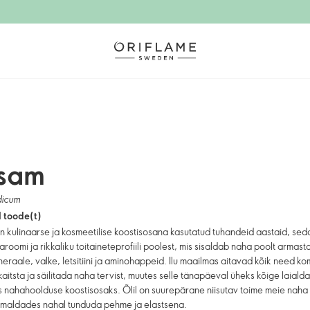
sam
dicum
1 toode(t)
n kulinaarse ja kosmeetilise koostisosana kasutatud tuhandeid aastaid, sed
aroomi ja rikkaliku toitaineteprofiili poolest, mis sisaldab naha poolt armast
ineraale, valke, letsitiini ja aminohappeid. Ilu maailmas aitavad kõik need 
aitsta ja säilitada naha tervist, muutes selle tänapäeval üheks kõige laiald
 nahahoolduse koostisosaks. Õlil on suurepärane niisutav toime meie naha
õimaldades nahal tunduda pehme ja elastsena.