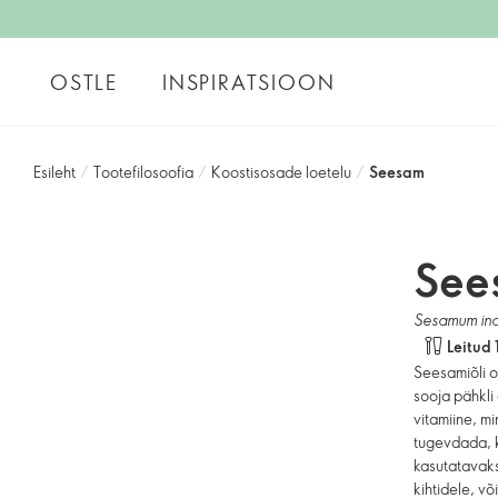
OSTLE
INSPIRATSIOON
Esileht
/
Tootefilosoofia
/
Koostisosade loetelu
/
Seesam
See
Sesamum in
Leitud 
Seesamiõli o
sooja pähkli 
vitamiine, m
tugevdada, k
kasutatavaks
kihtidele, v