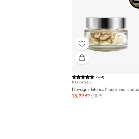
(
2264
)
NOVAGE+
Novage+ Intense Nourishment näoõl
25,99 €
37,00 €