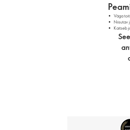
Peami
Väga toi
Niisutav 
Kaitseb j
See
an