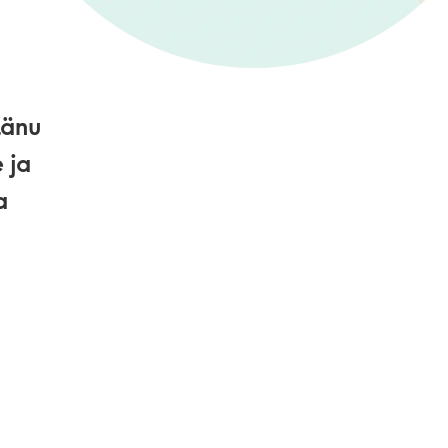
tänu
 ja
a