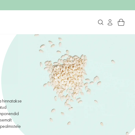
a hinnatakse
atud
komponendid
asemalt
 pealmistele