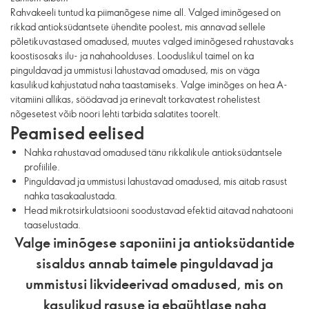
Rahvakeeli tuntud ka piimanõgese nime all. Valged iminõgesed on
rikkad antioksüdantsete ühendite poolest, mis annavad sellele
põletikuvastased omadused, muutes valged iminõgesed rahustavaks
koostisosaks ilu- ja nahahoolduses. Looduslikul taimel on ka
pinguldavad ja ummistusi lahustavad omadused, mis on väga
kasulikud kahjustatud naha taastamiseks. Valge iminõges on hea A-
vitamiini allikas, söödavad ja erinevalt torkavatest rohelistest
nõgesetest võib noori lehti tarbida salatites toorelt.
Peamised eelised
Nahka rahustavad omadused tänu rikkalikule antioksüdantsele
profiilile.
Pinguldavad ja ummistusi lahustavad omadused, mis aitab rasust
nahka tasakaalustada.
Head mikrotsirkulatsiooni soodustavad efektid aitavad nahatooni
taaselustada.
Valge iminõgese saponiini ja antioksüdantide
sisaldus annab taimele pinguldavad ja
ummistusi likvideerivad omadused, mis on
kasulikud rasuse ja ebaühtlase naha