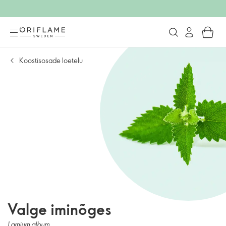
Koostisosade loetelu
Valge iminõges
Lamium album