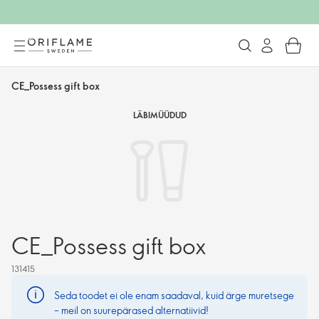
CE_Possess gift box
LÄBIMÜÜDUD
CE_Possess gift box
131415
Seda toodet ei ole enam saadaval, kuid ärge muretsege
– meil on suurepärased alternatiivid!