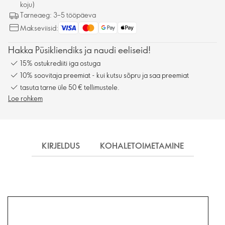
koju)
Tarneaeg: 3–5 tööpäeva
Makseviisid:
Hakka Püsikliendiks ja naudi eeliseid!
15% ostukrediiti iga ostuga
10% soovitaja preemiat - kui kutsu sõpru ja saa preemiat
tasuta tarne üle 50 € tellimustele.
Loe rohkem
KIRJELDUS
KOHALETOIMETAMINE