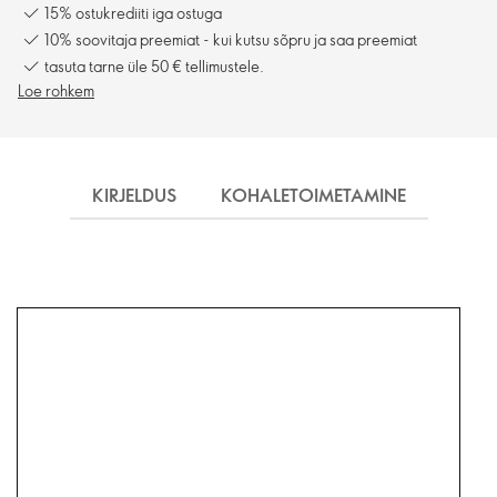
15% ostukrediiti iga ostuga
10% soovitaja preemiat - kui kutsu sõpru ja saa preemiat
tasuta tarne üle 50 € tellimustele.
Loe rohkem
KIRJELDUS
KOHALETOIMETAMINE