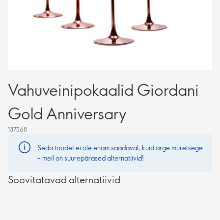
Vahuveinipokaalid Giordani
Gold Anniversary
137568
Seda toodet ei ole enam saadaval, kuid ärge muretsege
– meil on suurepärased alternatiivid!
Soovitatavad alternatiivid