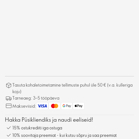
Tasuta kohaletoimetamine tellimuste puhul üle 50 € (v.a. kulleriga
koju)
Tarneaeg: 3–5 tööpäeva
Makseviisid:
Hakka Püsikliendiks ja naudi eeliseid!
15% ostukrediiti iga ostuga
10% soovitaja preemiat - kui kutsu sõpru ja saa preemiat