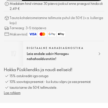
Madalaim hind viimase 30 päeva jooksul enne praegust hinda oli
2,49 €
Tasuta kohaletoimetamine tellimuste puhul üle 50 € (v.a. kulleriga
koju)
Tarneaeg: 3–5 tööpäeva
Makseviisid:
DIGITAALNE NAHADIAGNOSTIKA
Leia endale sobiv Novage+
nahahooldusrutiin!
Hakka Püsikliendiks ja naudi eeliseid!
15% ostukrediiti iga ostuga
10% soovitaja preemiat - kui kutsu sõpru ja saa preemiat
tasuta tarne üle 50 € tellimustele.
Loe rohkem