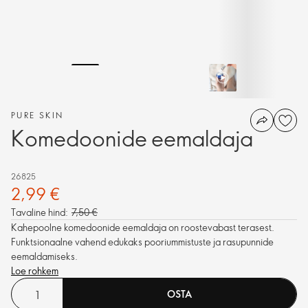
PURE SKIN
Komedoonide eemaldaja
26825
2,99 €
Tavaline hind:
7,50 €
Kahepoolne komedoonide eemaldaja on roostevabast terasest.
Funktsionaalne vahend edukaks pooriummistuste ja rasupunnide
eemaldamiseks.
Loe rohkem
OSTA