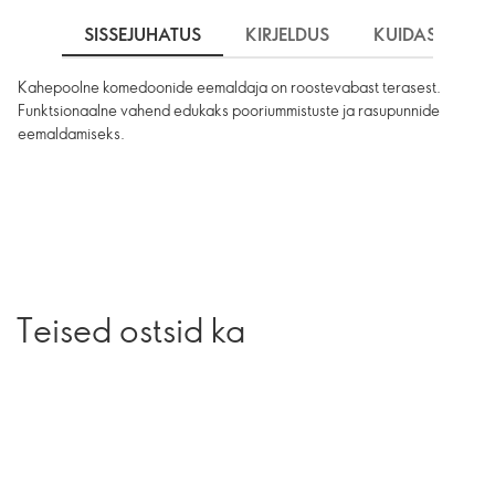
SISSEJUHATUS
KIRJELDUS
KUIDAS KASU
Kahepoolne komedoonide eemaldaja on roostevabast terasest.
Funktsionaalne vahend edukaks pooriummistuste ja rasupunnide
eemaldamiseks.
Teised ostsid ka