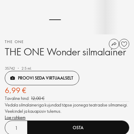
THE ONE
THE ONE Wonder silmalainer
35742
2.5 ml.
PROOVI SEDA VIRTUAALSELT
6,99 €
Tavaline hind:
12,00 €
Vedala silmalaineriga kujundad täpse joonega teatraalse silmameigi.
Veekindel ja kauapüsiv tulemus.
Loe rohkem
OSTA