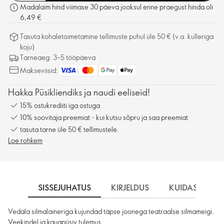
Madalaim hind viimase 30 päeva jooksul enne praegust hinda oli
6,49 €
Tasuta kohaletoimetamine tellimuste puhul üle 50 € (v.a. kulleriga
koju)
Tarneaeg: 3–5 tööpäeva
Makseviisid:
Hakka Püsikliendiks ja naudi eeliseid!
15% ostukrediiti iga ostuga
10% soovitaja preemiat - kui kutsu sõpru ja saa preemiat
tasuta tarne üle 50 € tellimustele.
Loe rohkem
SISSEJUHATUS
KIRJELDUS
KUIDAS KASU
Vedala silmalaineriga kujundad täpse joonega teatraalse silmameigi.
Veekindel ja kauapüsiv tulemus.