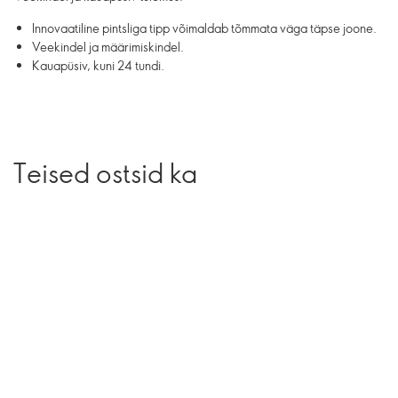
Innovaatiline pintsliga tipp võimaldab tõmmata väga täpse joone.
Veekindel ja määrimiskindel.
Kauapüsiv, kuni 24 tundi.
Teised ostsid ka