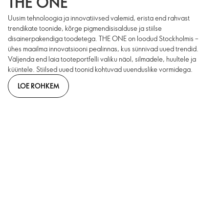
THE ONE
Uusim tehnoloogia ja innovatiivsed valemid, erista end rahvast
trendikate toonide, kõrge pigmendisisalduse ja stiilse
disainerpakendiga toodetega. THE ONE on loodud Stockholmis –
ühes maailma innovatsiooni pealinnas, kus sünnivad uued trendid.
Väljenda end laia tooteportfelli valiku näol, silmadele, huultele ja
küüntele. Stiilsed uued toonid kohtuvad uuenduslike vormidega.
LOE ROHKEM