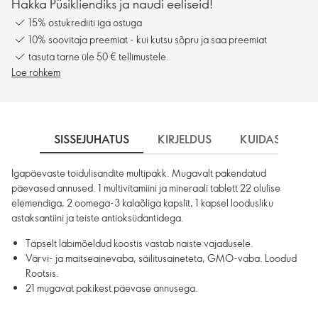
Hakka Püsikliendiks ja naudi eeliseid!
15% ostukrediiti iga ostuga
10% soovitaja preemiat - kui kutsu sõpru ja saa preemiat
tasuta tarne üle 50 € tellimustele.
Loe rohkem
SISSEJUHATUS
KIRJELDUS
KUIDAS KASU
Igapäevaste toidulisandite multipakk. Mugavalt pakendatud
päevased annused. 1 multivitamiini ja mineraali tablett 22 olulise
elemendiga, 2 oomega-3 kalaõliga kapslit, 1 kapsel loodusliku
astaksantiini ja teiste antioksüdantidega.
Täpselt läbimõeldud koostis vastab naiste vajadusele.
Värvi- ja maitseainevaba, säilitusaineteta, GMO-vaba. Loodud
Rootsis.
21 mugavat pakikest päevase annusega.