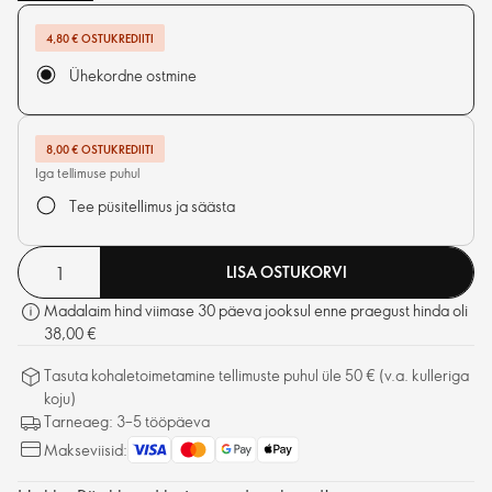
4,80 € OSTUKREDIITI
Ühekordne ostmine
8,00 € OSTUKREDIITI
Iga tellimuse puhul
Tee püsitellimus ja säästa
LISA OSTUKORVI
Madalaim hind viimase 30 päeva jooksul enne praegust hinda oli
38,00 €
Tasuta kohaletoimetamine tellimuste puhul üle 50 € (v.a. kulleriga
koju)
Tarneaeg: 3–5 tööpäeva
Makseviisid: