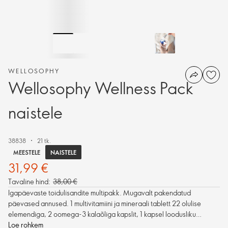
WELLOSOPHY
Wellosophy Wellness Pack
naistele
38838
21 tk.
NAISTELE
MEESTELE
31,99 €
Tavaline hind:
38,00 €
Igapäevaste toidulisandite multipakk. Mugavalt pakendatud
päevased annused. 1 multivitamiini ja mineraali tablett 22 olulise
elemendiga, 2 oomega-3 kalaõliga kapslit, 1 kapsel loodusliku
astaksantiini ja teiste antioksüdantidega.
Loe rohkem