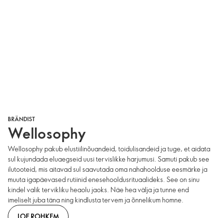
BRÄNDIST
Wellosophy
Wellosophy pakub elustiilinõuandeid, toidulisandeid ja tuge, et aidata
sul kujundada eluaegseid uusi tervislikke harjumusi. Samuti pakub see
ilutooteid, mis aitavad sul saavutada oma nahahoolduse eesmärke ja
muuta igapäevased rutiinid enesehooldusrituaalideks. See on sinu
kindel valik tervikliku heaolu jaoks. Näe hea välja ja tunne end
imeliselt juba täna ning kindlusta tervem ja õnnelikum homne.
LOE ROHKEM