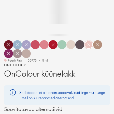
Pearly Pink
38975
5 ml.
ONCOLOUR
OnColour küünelakk
Seda toodet ei ole enam saadaval, kuid ärge muretsege
– meil on suurepärased alternatiivid!
Soovitatavad alternatiivid