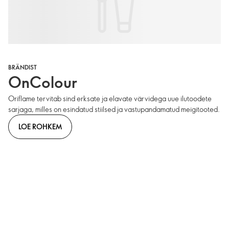
BRÄNDIST
OnColour
Oriflame tervitab sind erksate ja elavate värvidega uue ilutoodete
sarjaga, milles on esindatud stiilsed ja vastupandamatud meigitooted.
LOE ROHKEM