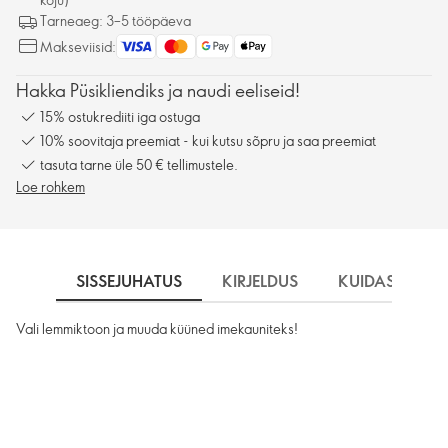
Tarneaeg: 3–5 tööpäeva
Makseviisid:
Hakka Püsikliendiks ja naudi eeliseid!
15% ostukrediiti iga ostuga
10% soovitaja preemiat - kui kutsu sõpru ja saa preemiat
tasuta tarne üle 50 € tellimustele.
Loe rohkem
SISSEJUHATUS
KIRJELDUS
KUIDAS KASU
Vali lemmiktoon ja muuda küüned imekauniteks!