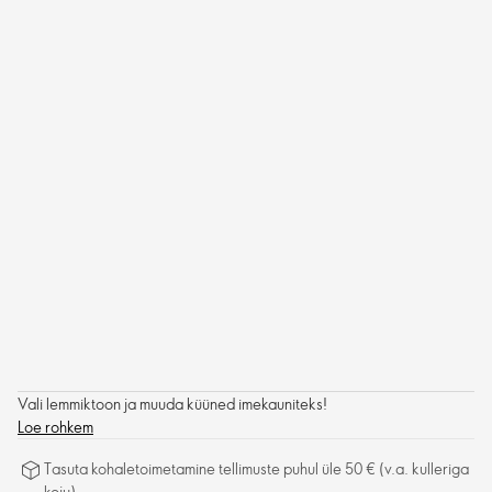
Vali lemmiktoon ja muuda küüned imekauniteks!
Loe rohkem
Tasuta kohaletoimetamine tellimuste puhul üle 50 € (v.a. kulleriga
koju)