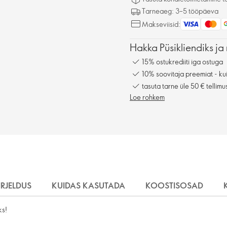
Tarneaeg: 3–5 tööpäeva
Makseviisid:
Hakka Püsikliendiks ja 
15% ostukrediiti iga ostuga
10% soovitaja preemiat - kui
tasuta tarne üle 50 € tellimu
Loe rohkem
IRJELDUS
KUIDAS KASUTADA
KOOSTISOSAD
ks!