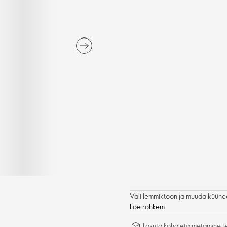
Vali lemmiktoon ja muuda küüne
Loe rohkem
Tasuta kohaletoimetamine tel