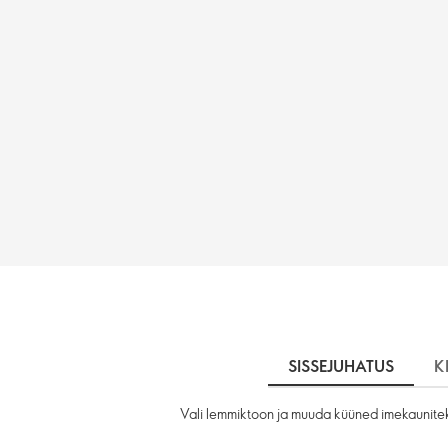
SISSEJUHATUS
K
Vali lemmiktoon ja muuda küüned imekaunite