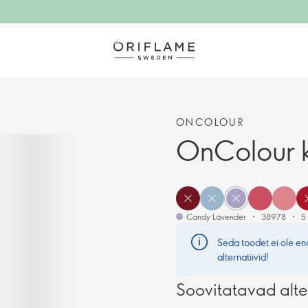
ONCOLOUR
OnColour 
Candy Lavender
38978
5 
Seda toodet ei ole e
alternatiivid!
Soovitatavad alte