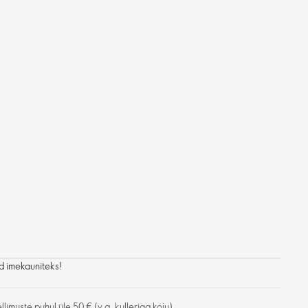
d imekauniteks!
limuste puhul üle 50 € (v.a. kulleriga koju)