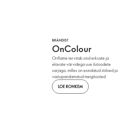
BRÄNDIST
OnColour
Oriflame tervitab sind erksate ja
elavate värvidega uue ilutoodete
sarjaga, milles on esindatud stiilsed ja
vastupandamatud meigitooted.
LOE ROHKEM