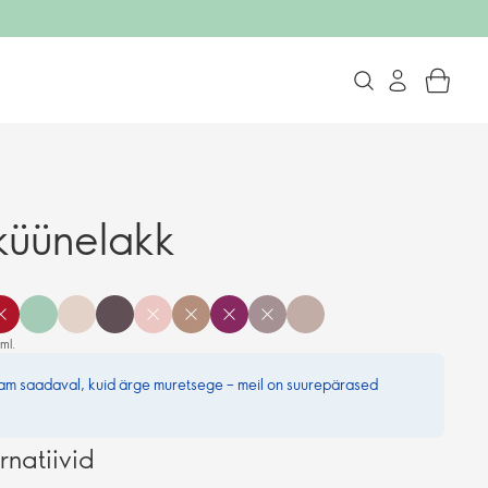
küünelakk
ml.
nam saadaval, kuid ärge muretsege – meil on suurepärased
rnatiivid