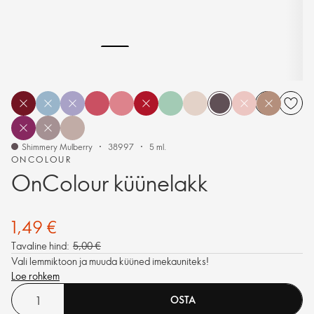
Shimmery Mulberry
38997
5 ml.
ONCOLOUR
OnColour küünelakk
1,49 €
Tavaline hind:
5,00 €
Vali lemmiktoon ja muuda küüned imekauniteks!
Loe rohkem
OSTA