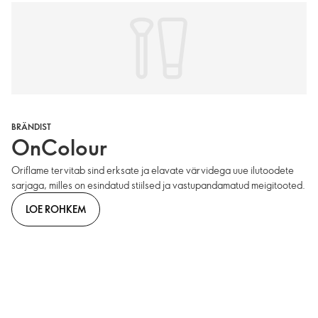
BRÄNDIST
OnColour
Oriflame tervitab sind erksate ja elavate värvidega uue ilutoodete
sarjaga, milles on esindatud stiilsed ja vastupandamatud meigitooted.
LOE ROHKEM