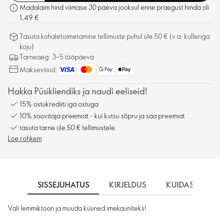
Madalaim hind viimase 30 päeva jooksul enne praegust hinda oli
1,49 €
Tasuta kohaletoimetamine tellimuste puhul üle 50 € (v.a. kulleriga
koju)
Tarneaeg: 3–5 tööpäeva
Makseviisid:
Hakka Püsikliendiks ja naudi eeliseid!
15% ostukrediiti iga ostuga
10% soovitaja preemiat - kui kutsu sõpru ja saa preemiat
tasuta tarne üle 50 € tellimustele.
Loe rohkem
SISSEJUHATUS
KIRJELDUS
KUIDAS KASU
Vali lemmiktoon ja muuda küüned imekauniteks!