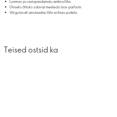
Lummav ja vastupandamatu ambra lõhn.
Ühiseks õhtuks sobivat meeleolu loov parfüüm.
Võrgutavalt ainulaadne lõhn erilises pudelis.
Teised ostsid ka