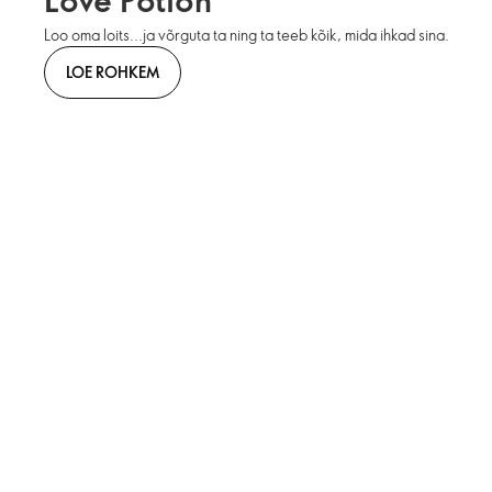
Loo oma loits...ja võrguta ta ning ta teeb kõik, mida ihkad sina.
LOE ROHKEM