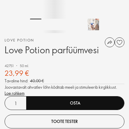
LOVE POTION
Love Potion parfüümvesi
42751
50 ml.
23,99 €
Tavaline hind:
40,00 €
Joovastavalt ahvatlev lõhn kõditab meeli ja stimuleerib kirglikkust.
Loe rohkem
OSTA
TOOTE TESTER