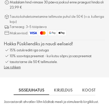
Madalaim hind viimase 30 päeva jooksul enne praegust hinda oli
23,99 €
Tasuta kohaletoimetamine tellimuste puhul üle 50 € (v.a. kulleriga
koju)
Tarneaeg: 3–5 tööpäeva
Makseviisid:
Hakka Püsikliendiks ja naudi eeliseid!
15% ostukrediiti iga ostuga
10% soovitaja preemiat - kui kutsu sõpru ja saa preemiat
tasuta tarne üle 50 € tellimustele.
Loe rohkem
SISSEJUHATUS
KIRJELDUS
KOOSTISOSA
Joovastavalt ahvatlev lõhn kõditab meeli ja stimuleerib kirglikkust.