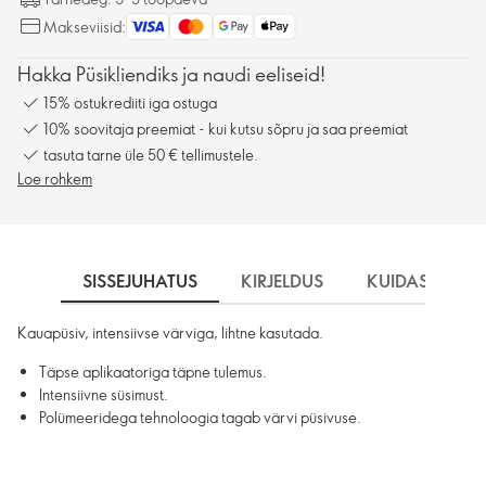
Makseviisid:
Hakka Püsikliendiks ja naudi eeliseid!
15% ostukrediiti iga ostuga
10% soovitaja preemiat - kui kutsu sõpru ja saa preemiat
tasuta tarne üle 50 € tellimustele.
Loe rohkem
SISSEJUHATUS
KIRJELDUS
KUIDAS KASU
Kauapüsiv, intensiivse värviga, lihtne kasutada.
Täpse aplikaatoriga täpne tulemus.
Intensiivne süsimust.
Polümeeridega tehnoloogia tagab värvi püsivuse.