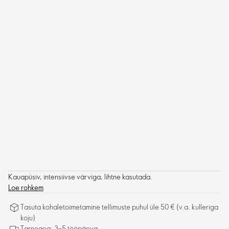
Kauapüsiv, intensiivse värviga, lihtne kasutada.
Loe rohkem
Tasuta kohaletoimetamine tellimuste puhul üle 50 € (v.a. kulleriga
koju)
Tarneaeg: 3–5 tööpäeva