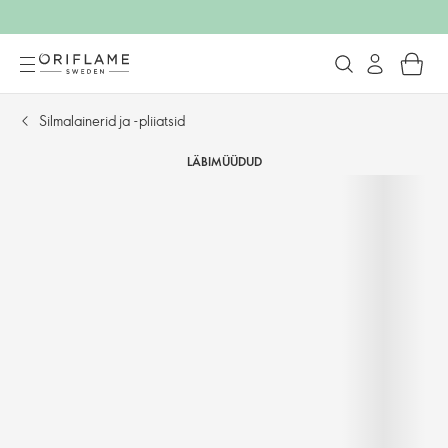
Silmalainerid ja -pliiatsid
LÄBIMÜÜDUD