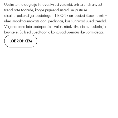
Uusim tehnoloogia ja innovatiivsed valemid, erista end rahvast
trendikate toonide, kõrge pigmendisisalduse ja stiilse
disainerpakendiga toodetega. THE ONE on loodud Stockholmis –
ühes maailma innovatsiooni pealinnas, kus sünnivad uued trendid.
Väljenda end laia tooteportfelli valiku näol, silmadele, huultele ja
küüntele. Stiilsed uued toonid kohtuvad uuenduslike vormidega.
LOE ROHKEM