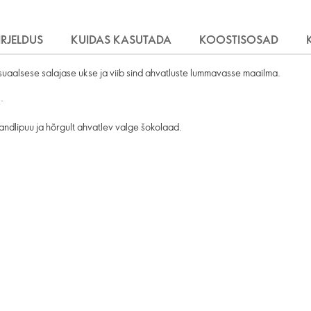
IRJELDUS
KUIDAS KASUTADA
KOOSTISOSAD
aalsese salajase ukse ja viib sind ahvatluste lummavasse maailma.
.
dlipuu ja hõrgult ahvatlev valge šokolaad.