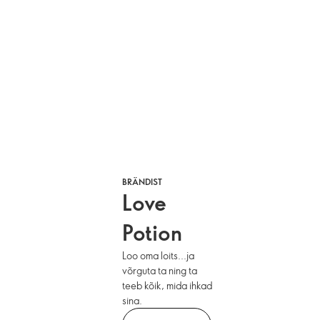
BRÄNDIST
Love
Potion
Loo oma loits...ja
võrguta ta ning ta
teeb kõik, mida ihkad
sina.