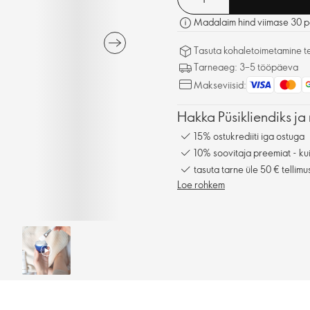
Madalaim hind viimase 30 p
Tasuta kohaletoimetamine tel
Tarneaeg: 3–5 tööpäeva
Makseviisid:
Hakka Püsikliendiks ja 
15% ostukrediiti iga ostuga
10% soovitaja preemiat - kui
tasuta tarne üle 50 € tellimu
Loe rohkem