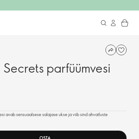
n Secrets parfüümvesi
i avab sensuaalsese salajase ukse ja viib sind ahvatluste
OSTA