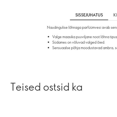
SISSEJUHATUS
K
Naudingulise lõhnaga parfüümvesi avab sensu
Valge maasika puuviljane noot lõhna tipus
Südames on võluvad valged õied.
Sensuaalse põhja moodustavad ambra, san
Teised ostsid ka