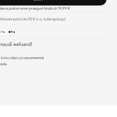
äeva jooksul enne praegust hinda oli 19,99 €
limuste puhul üle 50 € (v.a. kulleriga koju)
naudi eeliseid!
 kutsu sõpru ja saa preemiat
stele.