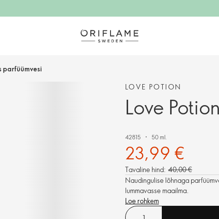
ts parfüümvesi
LOVE POTION
Love Potio
42815
50 ml.
23,99 €
Tavaline hind:
40,00 €
Naudingulise lõhnaga parfüümves
lummavasse maailma.
Loe rohkem