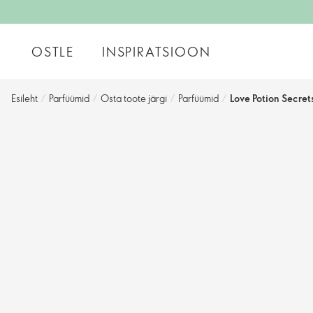
OSTLE
INSPIRATSIOON
Esileht
/
Parfüümid
/
Osta toote järgi
/
Parfüümid
/
Love Potion Secre