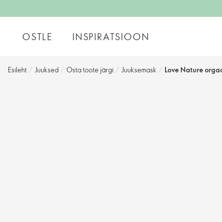
OSTLE
INSPIRATSIOON
Esileht
/
Juuksed
/
Osta toote järgi
/
Juuksemask
/
Love Nature orga