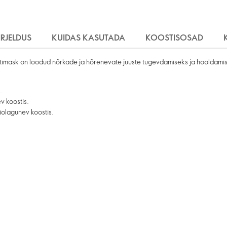
IRJELDUS
KUIDAS KASUTADA
KOOSTISOSAD
utimask on loodud nõrkade ja hõrenevate juuste tugevdamiseks ja hooldami
.
v koostis.
iolagunev koostis.