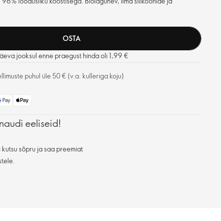
96% loodusliku koostisega. Biolagunev, ilma silikoonide ja
OSTA
eva jooksul enne praegust hinda oli 1,99 €
limuste puhul üle 50 € (v.a. kulleriga koju)
naudi eeliseid!
 kutsu sõpru ja saa preemiat
stele.