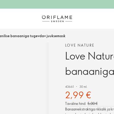
anilise banaaniga tugevdav juuksemask
LOVE NATURE
Love Natur
banaaniga
43661
30 ml.
2,99 €
Tavaline hind:
5,00 €
Banaaniekstraktiga rikkalik ja 