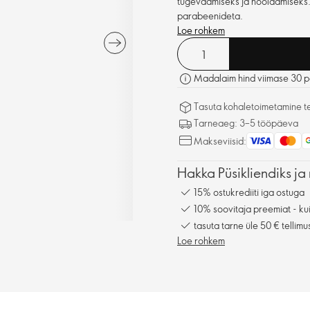
tugevdamiseks ja hooldamiseks. 
parabeenideta.
Loe rohkem
Madalaim hind viimase 30 pä
Tasuta kohaletoimetamine tel
Tarneaeg: 3–5 tööpäeva
Makseviisid:
Hakka Püsikliendiks ja 
15% ostukrediiti iga ostuga
10% soovitaja preemiat - kui
tasuta tarne üle 50 € tellimu
Loe rohkem