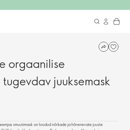
e orgaanilise
 tugevdav juuksemask
kreemjas smuutimask on loodud nõrkade ja hõrenevate juuste