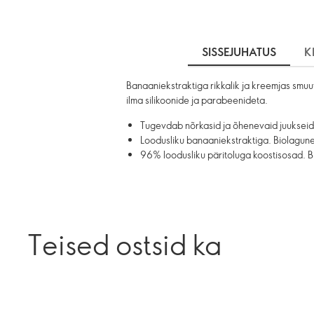
SISSEJUHATUS
K
Banaaniekstraktiga rikkalik ja kreemjas smu
ilma silikoonide ja parabeenideta.
Tugevdab nõrkasid ja õhenevaid juukseid
Loodusliku banaaniekstraktiga. Biolagune
96% loodusliku päritoluga koostisosad. B
Teised ostsid ka