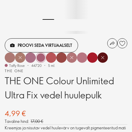
PROOVI SEDA VIRTUAALSELT
Taffy Rose
44720
5 ml.
THE ONE
THE ONE Colour Unlimited
Ultra Fix vedel huulepulk
4,99 €
Tavaline hind:
17,00 €
Kreemjas ja niisutav vedel huulevärv on tugevalt pigmenteeritud mati