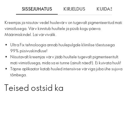
SISSEJUHATUS
KIRJELDUS
KUIDAS KASU
Kreemjas ja niisutav vedel huulevärv on tugevalt pigmenteeritud mati
viimistlusega. Värv kinnitub huultele ja püsib kogu päeva.
Määrimiskindel. Lai värvivalik.
Ultra Fix tehnoloogia annab huulepulgale kliinilise tõestusega
99% püsivuskindluse!
Niisutavalt kreemjas värv jääb huultele tugevalt pigmenteeritult
mati viimistlusega, mida sa ei tunne (ainult näed!). Ei kuivata huuli!
Täpne aplikaator katab huuled intensiivse värviga juba ühe sujuva
tõmbega.
Teised ostsid ka