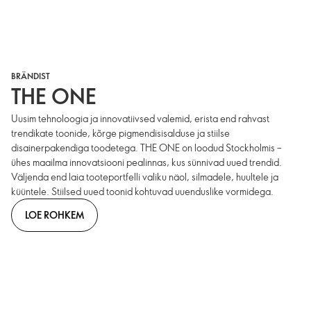
BRÄNDIST
THE ONE
Uusim tehnoloogia ja innovatiivsed valemid, erista end rahvast
trendikate toonide, kõrge pigmendisisalduse ja stiilse
disainerpakendiga toodetega. THE ONE on loodud Stockholmis –
ühes maailma innovatsiooni pealinnas, kus sünnivad uued trendid.
Väljenda end laia tooteportfelli valiku näol, silmadele, huultele ja
küüntele. Stiilsed uued toonid kohtuvad uuenduslike vormidega.
LOE ROHKEM