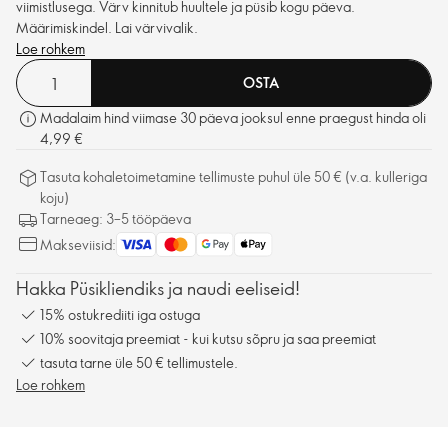
viimistlusega. Värv kinnitub huultele ja püsib kogu päeva.
Määrimiskindel. Lai värvivalik.
Loe rohkem
OSTA
Madalaim hind viimase 30 päeva jooksul enne praegust hinda oli
4,99 €
Tasuta kohaletoimetamine tellimuste puhul üle 50 € (v.a. kulleriga
koju)
Tarneaeg: 3–5 tööpäeva
Makseviisid:
Hakka Püsikliendiks ja naudi eeliseid!
15% ostukrediiti iga ostuga
10% soovitaja preemiat - kui kutsu sõpru ja saa preemiat
tasuta tarne üle 50 € tellimustele.
Loe rohkem