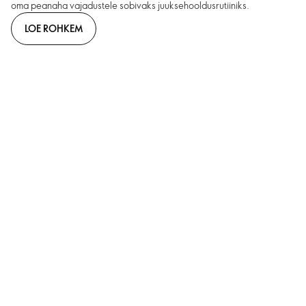
oma peanaha vajadustele sobivaks juuksehooldus­rutiiniks.
LOE ROHKEM