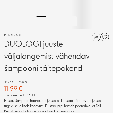
DUOLOGI
DUOLOGI juuste
väljalangemist vähendav
šampooni täitepakend
44958
500 ml.
11,99 €
Tavaline hind:
19,00 €
Elustav šampoon habrastele juustele. Taastab hõrenevate juuste
tugevuse ja lisab kohevust. Elustab ja puhastab peanahka, et Fall
Resist peanahatoonik saaks täielikult imenduda.