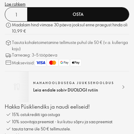
Loe rohkem
OSTA
Madalaim hind viimase 30 päeva jooksul enne praegust hinda oli
10,99 €
Tasuta kohaletoimetamine tellimuste puhul üle 50 € (v.a. kulleriga
koju)
Tarneaeg: 3–5 tööpäeva
Makseviisid:
NAHAHOOLDUSEGA JUUKSEHOOLDUS
Leia endale sobiv DUOLOGI rutiin
Hakka Püsikliendiks ja naudi eeliseid!
15% ostukrediiti iga ostuga
10% soovitaja preemiat - kui kutsu sõpru ja saa preemiat
tasuta tarne üle 50 € tellimustele.