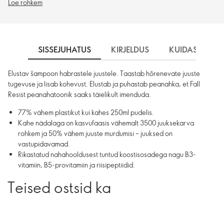
Loe rohkem
SISSEJUHATUS
KIRJELDUS
KUIDAS KASU
Elustav šampoon habrastele juustele. Taastab hõrenevate juuste
tugevuse ja lisab kohevust. Elustab ja puhastab peanahka, et Fall
Resist peanahatoonik saaks täielikult imenduda.
77% vähem plastikut kui kahes 250ml pudelis.
Kahe nädalaga on kasvufaasis vähemalt 3500 juuksekarva
rohkem ja 50% vähem juuste murdumisi – juuksed on
vastupidavamad.
Rikastatud nahahooldusest tuntud koostisosadega nagu B3-
vitamiin, B5-provitamiin ja riisipeptiidid.
Teised ostsid ka