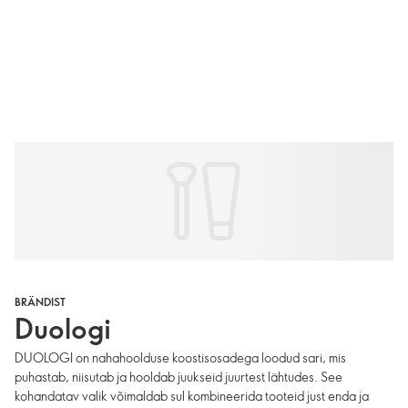
BRÄNDIST
Duologi
DUOLOGI on nahahoolduse koostisosadega loodud sari, mis
puhastab, niisutab ja hooldab juukseid juurtest lähtudes. See
kohandatav valik võimaldab sul kombineerida tooteid just enda ja