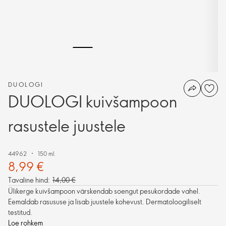
DUOLOGI
DUOLOGI kuivšampoon
rasustele juustele
44962
150 ml.
8,99 €
Tavaline hind:
14,00 €
Ülikerge kuivšampoon värskendab soengut pesukordade vahel.
Eemaldab rasususe ja lisab juustele kohevust. Dermatoloogiliselt
testitud.
Loe rohkem