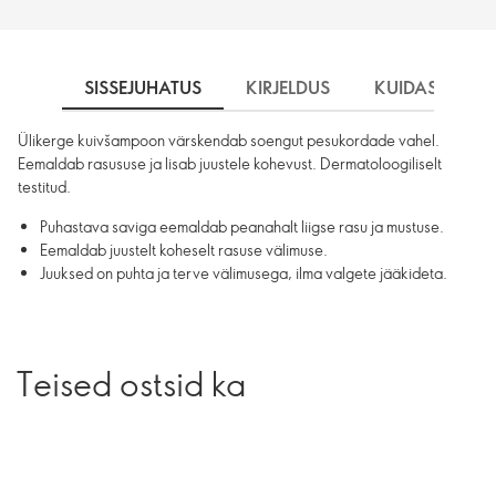
SISSEJUHATUS
KIRJELDUS
KUIDAS KASU
Ülikerge kuivšampoon värskendab soengut pesukordade vahel.
Eemaldab rasususe ja lisab juustele kohevust. Dermatoloogiliselt
testitud.
Puhastava saviga eemaldab peanahalt liigse rasu ja mustuse.
Eemaldab juustelt koheselt rasuse välimuse.
Juuksed on puhta ja terve välimusega, ilma valgete jääkideta.
Teised ostsid ka