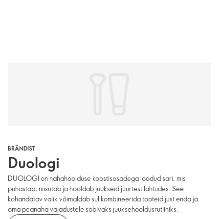
BRÄNDIST
Duologi
DUOLOGI on nahahoolduse koostisosadega loodud sari, mis
puhastab, niisutab ja hooldab juukseid juurtest lähtudes. See
kohandatav valik võimaldab sul kombineerida tooteid just enda ja
oma peanaha vajadustele sobivaks juuksehooldus­rutiiniks.