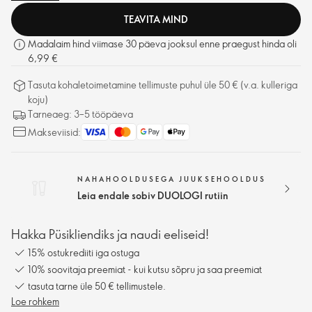
TEAVITA MIND
Madalaim hind viimase 30 päeva jooksul enne praegust hinda oli
6,99 €
Tasuta kohaletoimetamine tellimuste puhul üle 50 € (v.a. kulleriga
koju)
Tarneaeg: 3–5 tööpäeva
Makseviisid:
NAHAHOOLDUSEGA JUUKSEHOOLDUS
Leia endale sobiv DUOLOGI rutiin
Hakka Püsikliendiks ja naudi eeliseid!
15% ostukrediiti iga ostuga
10% soovitaja preemiat - kui kutsu sõpru ja saa preemiat
tasuta tarne üle 50 € tellimustele.
Loe rohkem