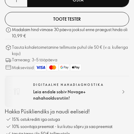
TOOTE TESTER
Madalaim hind viimase 30 päeva jooksul enne praegust hinda oli
10,99 €
Tasuta kohaletoimetamine tellimuste puhul üle 50 € (v.a. kulleriga
koju)
Tarneaeg: 3–5 tööpäeva
Makseviisid:
DIGITAALNE NAHADIAGNOSTIKA
Leia endale sobiv Novage+
nahahooldusrutiin!
Hakka Püsikliendiks ja naudi eeliseid!
15% ostukrediiti iga ostuga
10% soovitaja preemiat - kui kutsu sõpru ja saa preemiat
tasuta tarne üle 50 € tellimustele.