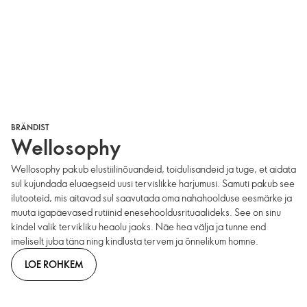
BRÄNDIST
Wellosophy
Wellosophy pakub elustiilinõuandeid, toidulisandeid ja tuge, et aidata
sul kujundada eluaegseid uusi tervislikke harjumusi. Samuti pakub see
ilutooteid, mis aitavad sul saavutada oma nahahoolduse eesmärke ja
muuta igapäevased rutiinid enesehooldusrituaalideks. See on sinu
kindel valik tervikliku heaolu jaoks. Näe hea välja ja tunne end
imeliselt juba täna ning kindlusta tervem ja õnnelikum homne.
LOE ROHKEM