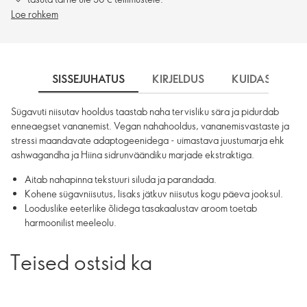
Loe rohkem
SISSEJUHATUS
KIRJELDUS
KUIDAS KASU
Sügavuti niisutav hooldus taastab naha tervisliku sära ja pidurdab
enneaegset vananemist. Vegan nahahooldus, vananemisvastaste ja
stressi maandavate adaptogeenidega - uimastava juustumarja ehk
ashwagandha ja Hiina sidrunväändiku marjade ekstraktiga.
Aitab nahapinna tekstuuri siluda ja parandada.
Kohene sügavniisutus, lisaks jätkuv niisutus kogu päeva jooksul.
Looduslike eeterlike õlidega tasakaalustav aroom toetab
harmoonilist meeleolu.
Teised ostsid ka