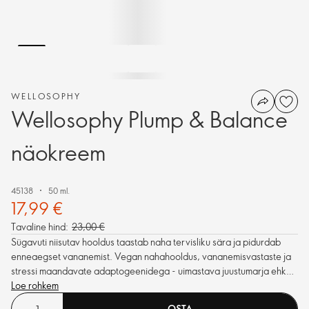
WELLOSOPHY
Wellosophy Plump & Balance
näokreem
45138
50 ml.
17,99 €
Tavaline hind:
23,00 €
Sügavuti niisutav hooldus taastab naha tervisliku sära ja pidurdab
enneaegset vananemist. Vegan nahahooldus, vananemisvastaste ja
stressi maandavate adaptogeenidega - uimastava juustumarja ehk
ashwagandha ja Hiina sidrunväändiku marjade ekstraktiga.
Loe rohkem
OSTA