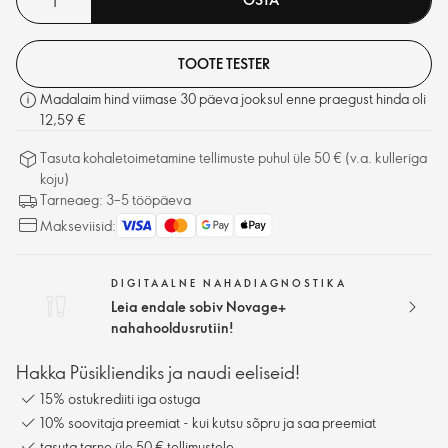
TOOTE TESTER
Madalaim hind viimase 30 päeva jooksul enne praegust hinda oli
12,59 €
Tasuta kohaletoimetamine tellimuste puhul üle 50 € (v.a. kulleriga
koju)
Tarneaeg: 3–5 tööpäeva
Makseviisid:
DIGITAALNE NAHADIAGNOSTIKA
Leia endale sobiv Novage+
nahahooldusrutiin!
Hakka Püsikliendiks ja naudi eeliseid!
15% ostukrediiti iga ostuga
10% soovitaja preemiat - kui kutsu sõpru ja saa preemiat
tasuta tarne üle 50 € tellimustele.