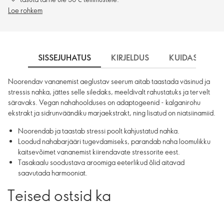
Loe rohkem
SISSEJUHATUS
KIRJELDUS
KUIDAS KASU
Noorendav vananemist aeglustav seerum aitab taastada väsinud ja
stressis nahka, jättes selle siledaks, meeldivalt rahustatuks ja tervelt
säravaks. Vegan nahahoolduses on adaptogeenid - kalganirohu
ekstrakt ja sidrunväändiku marjaekstrakt, ning lisatud on niatsiinamiid.
Noorendab ja taastab stressi poolt kahjustatud nahka.
Loodud nahabarjääri tugevdamiseks, parandab naha loomulikku
kaitsevõimet vananemist kiirendavate stressorite eest.
Tasakaalu soodustava aroomiga eeterlikud õlid aitavad
saavutada harmooniat.
Teised ostsid ka