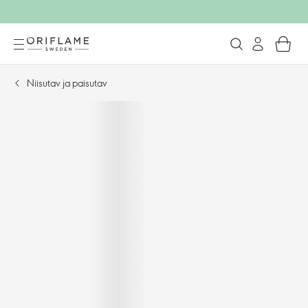
Niisutav ja paisutav