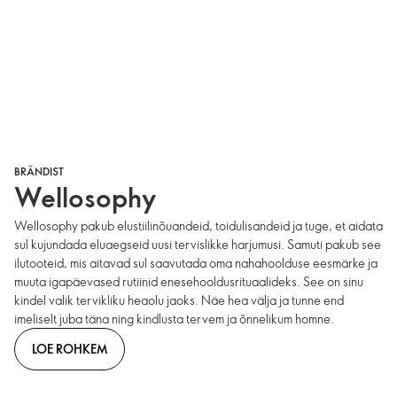
BRÄNDIST
Wellosophy
Wellosophy pakub elustiilinõuandeid, toidulisandeid ja tuge, et aidata
sul kujundada eluaegseid uusi tervislikke harjumusi. Samuti pakub see
ilutooteid, mis aitavad sul saavutada oma nahahoolduse eesmärke ja
muuta igapäevased rutiinid enesehooldusrituaalideks. See on sinu
kindel valik tervikliku heaolu jaoks. Näe hea välja ja tunne end
imeliselt juba täna ning kindlusta tervem ja õnnelikum homne.
LOE ROHKEM