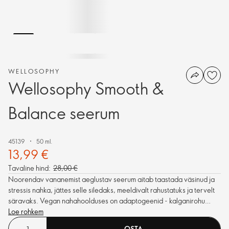
WELLOSOPHY
Wellosophy Smooth &
Balance seerum
45139
50 ml.
13,99 €
Tavaline hind:
28,00 €
Noorendav vananemist aeglustav seerum aitab taastada väsinud ja
stressis nahka, jättes selle siledaks, meeldivalt rahustatuks ja tervelt
säravaks. Vegan nahahoolduses on adaptogeenid - kalganirohu
ekstrakt ja sidrunväändiku marjaekstrakt, ning lisatud on niatsiinamiid.
Loe rohkem
OSTA