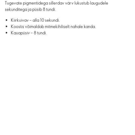
Tugevate pigmentidega sillerdav värv lukustub laugudele
sekunditega ja püsib 8 tundi.
Kiirkuivav – alla 10 sekundi.
Koostis võimaldab mitmekihiliselt nahale kanda.
Kauapüsiv – 8 tundi.