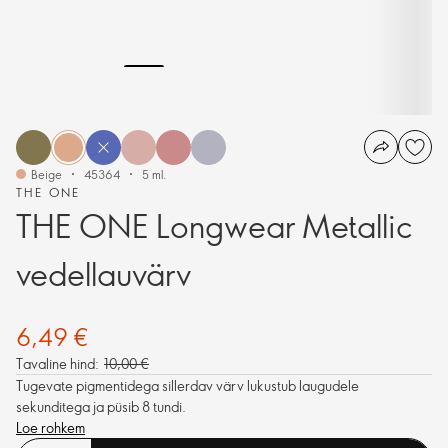
Beige
45364
5 ml.
THE ONE
THE ONE Longwear Metallic
vedellauvärv
6,49 €
Tavaline hind:
10,00 €
Tugevate pigmentidega sillerdav värv lukustub laugudele
sekunditega ja püsib 8 tundi.
Loe rohkem