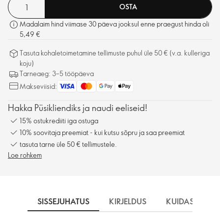
OSTA
Madalaim hind viimase 30 päeva jooksul enne praegust hinda oli
5,49 €
Tasuta kohaletoimetamine tellimuste puhul üle 50 € (v.a. kulleriga
koju)
Tarneaeg: 3–5 tööpäeva
Makseviisid:
Hakka Püsikliendiks ja naudi eeliseid!
15% ostukrediiti iga ostuga
10% soovitaja preemiat - kui kutsu sõpru ja saa preemiat
tasuta tarne üle 50 € tellimustele.
Loe rohkem
SISSEJUHATUS
KIRJELDUS
KUIDAS KASU