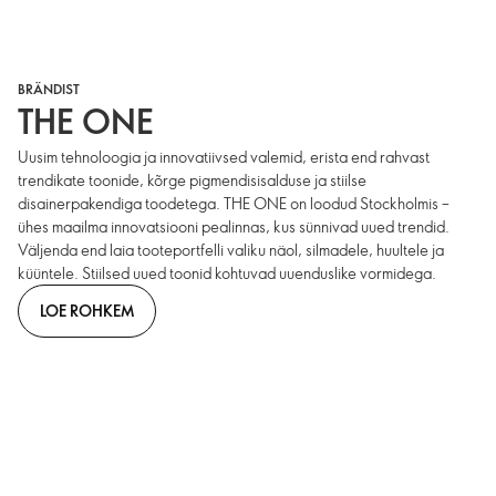
BRÄNDIST
THE ONE
Uusim tehnoloogia ja innovatiivsed valemid, erista end rahvast
trendikate toonide, kõrge pigmendisisalduse ja stiilse
disainerpakendiga toodetega. THE ONE on loodud Stockholmis –
ühes maailma innovatsiooni pealinnas, kus sünnivad uued trendid.
Väljenda end laia tooteportfelli valiku näol, silmadele, huultele ja
küüntele. Stiilsed uued toonid kohtuvad uuenduslike vormidega.
LOE ROHKEM