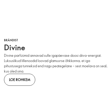
BRÄNDIST
Divine
Divine parfüümid annavad sulle igapäevase doosi diiva-energiat.
Luksuslikud lillenoodid loovad glamuurse õhkkonna, et iga
pihustusega tunneksid end nagu peategelane – sest moelava on seal,
kus oled sina.
LOE ROHKEM