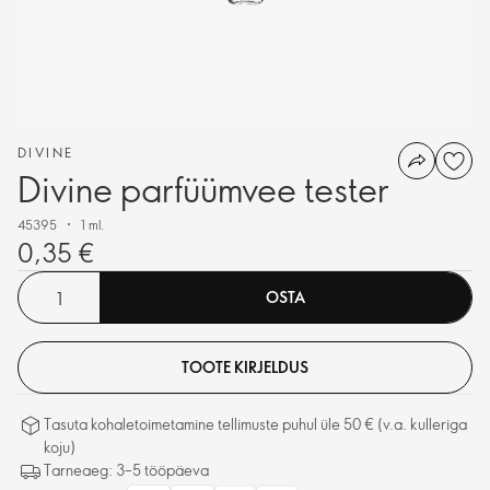
DIVINE
Divine parfüümvee tester
45395
1 ml.
0,35 €
OSTA
TOOTE KIRJELDUS
Tasuta kohaletoimetamine tellimuste puhul üle 50 € (v.a. kulleriga
koju)
Tarneaeg: 3–5 tööpäeva