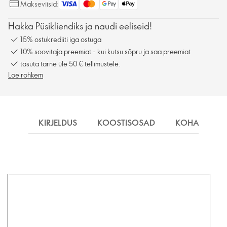
Makseviisid:
Hakka Püsikliendiks ja naudi eeliseid!
15% ostukrediiti iga ostuga
10% soovitaja preemiat - kui kutsu sõpru ja saa preemiat
tasuta tarne üle 50 € tellimustele.
Loe rohkem
KIRJELDUS
KOOSTISOSAD
KOHALETOIM