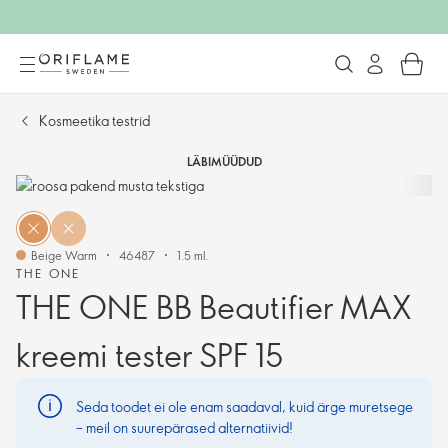
Kosmeetika testrid
LÄBIMÜÜDUD
Beige Warm
46487
1.5 ml.
THE ONE
THE ONE BB Beautifier MAX
kreemi tester SPF 15
Seda toodet ei ole enam saadaval, kuid ärge muretsege
– meil on suurepärased alternatiivid!