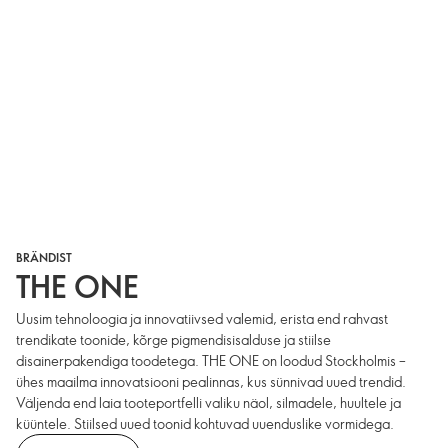
BRÄNDIST
THE ONE
Uusim tehnoloogia ja innovatiivsed valemid, erista end rahvast
trendikate toonide, kõrge pigmendisisalduse ja stiilse
disainerpakendiga toodetega. THE ONE on loodud Stockholmis –
ühes maailma innovatsiooni pealinnas, kus sünnivad uued trendid.
Väljenda end laia tooteportfelli valiku näol, silmadele, huultele ja
küüntele. Stiilsed uued toonid kohtuvad uuenduslike vormidega.