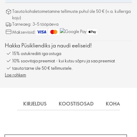
Tasuta kohaletoimetamine tellimuste puhul üle 50 € (v.a. kulleriga
koju)
Tarneaeg: 3–5 tööpäeva
Makseviisid:
Hakka Püsikliendiks ja naudi eeliseid!
15% ostukrediiti iga ostuga
10% soovitaja preemiat - kui kutsu sõpru ja saa preemiat
tasuta tarne üle 50 € tellimustele.
Loe rohkem
KIRJELDUS
KOOSTISOSAD
KOHALETOIM