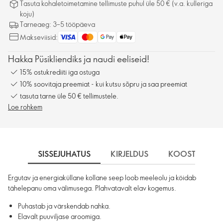
Tasuta kohaletoimetamine tellimuste puhul üle 50 € (v.a. kulleriga
koju)
Tarneaeg: 3–5 tööpäeva
Makseviisid:
Hakka Püsikliendiks ja naudi eeliseid!
15% ostukrediiti iga ostuga
10% soovitaja preemiat - kui kutsu sõpru ja saa preemiat
tasuta tarne üle 50 € tellimustele.
Loe rohkem
SISSEJUHATUS
KIRJELDUS
KOOSTISOSA
Ergutav ja energiaküllane kollane seep loob meeleolu ja köidab
tähelepanu oma välimusega. Plahvatavalt elav kogemus.
Puhastab ja värskendab nahka.
Elavalt puuviljase aroomiga.