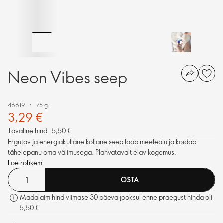
Neon Vibes seep
46619
75 g.
3,29 €
Tavaline hind:
5,50 €
Ergutav ja energiaküllane kollane seep loob meeleolu ja köidab
tähelepanu oma välimusega. Plahvatavalt elav kogemus.
Loe rohkem
OSTA
Madalaim hind viimase 30 päeva jooksul enne praegust hinda oli
5,50 €