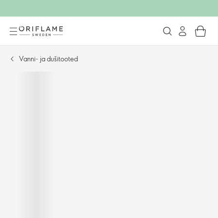
Vanni- ja dušitooted