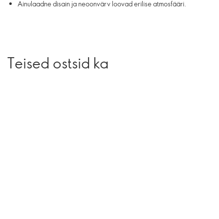
Ainulaadne disain ja neoonvärv loovad erilise atmosfääri.
Teised ostsid ka