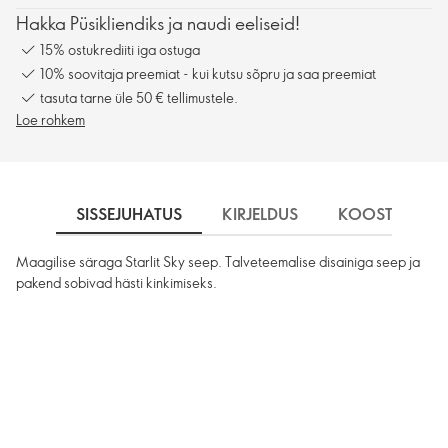
Hakka Püsikliendiks ja naudi eeliseid!
15% ostukrediiti iga ostuga
10% soovitaja preemiat - kui kutsu sõpru ja saa preemiat
tasuta tarne üle 50 € tellimustele.
Loe rohkem
SISSEJUHATUS
KIRJELDUS
KOOSTISOSA
Maagilise säraga Starlit Sky seep. Talveteemalise disainiga seep ja
pakend sobivad hästi kinkimiseks.