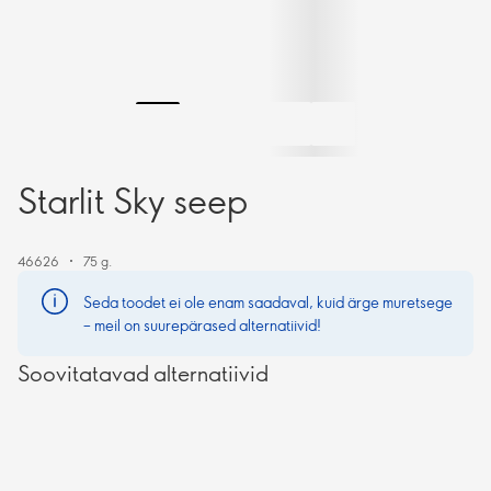
Starlit Sky seep
46626
75 g.
Seda toodet ei ole enam saadaval, kuid ärge muretsege
– meil on suurepärased alternatiivid!
Soovitatavad alternatiivid