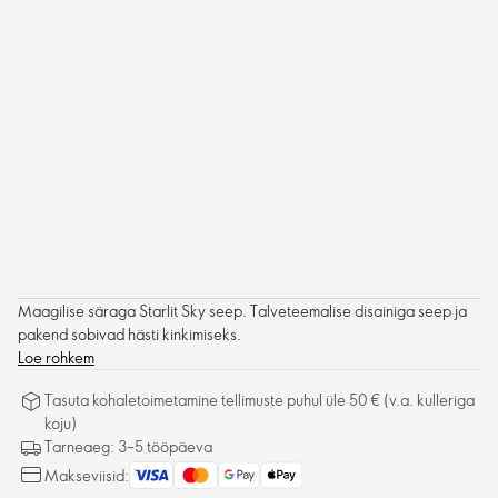
Maagilise säraga Starlit Sky seep. Talveteemalise disainiga seep ja
pakend sobivad hästi kinkimiseks.
Loe rohkem
Tasuta kohaletoimetamine tellimuste puhul üle 50 € (v.a. kulleriga
koju)
Tarneaeg: 3–5 tööpäeva
Makseviisid: