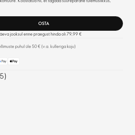
akontuure. Koostatud nii, et tagada suurepärane tulemuslikkus,
OSTA
äeva jooksul enne praegust hinda oli 79,99 €
limuste puhul üle 50 € (v.a. kulleriga koju)
(5)