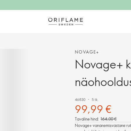
NOVAGE+
Novage+ k
näohooldus
46830
5 tk.
99,99 €
Tavaline hind:
164,00 €
Novage+ vananemisvastane rutii