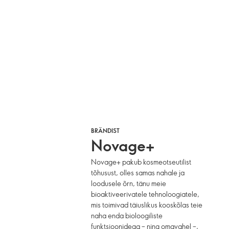
BRÄNDIST
Novage+
Novage+ pakub kosmeotseutilist
tõhusust, olles samas nahale ja
loodusele õrn, tänu meie
bioaktiveerivatele tehnoloogiatele,
mis toimivad täiuslikus kooskõlas teie
naha enda bioloogiliste
funktsioonidega – ning omavahel –,