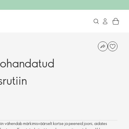
ohandatud
rutiin
n vähendab märkimisväärselt kortse ja peeneid jooni, aidates