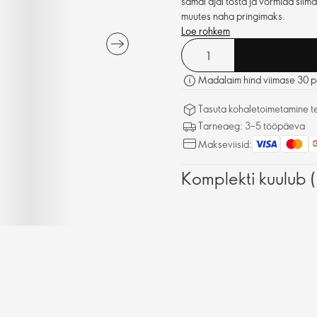
samal ajal tõsta ja vormida silm
muutes naha pringimaks.
Loe rohkem
Madalaim hind viimase 30 p
Tasuta kohaletoimetamine tel
Tarneaeg: 3–5 tööpäeva
Makseviisid:
Komplekti kuulub 