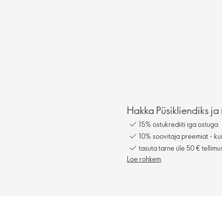
Hakka Püsikliendiks ja 
15% ostukrediiti iga ostuga
10% soovitaja preemiat - kui
tasuta tarne üle 50 € tellimu
Loe rohkem