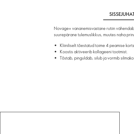
SISSEJUHA
Novage+ vananemisvastane rutiin vähendab mär
suurepärane tulemuslikkus, muutes naha pri
Kliiniliselt tõestatud toime 4 peamise kort
Koostis aktiveerib kollageeni tootmist.
Tõstab, pinguldab, silub ja vormib silmakont