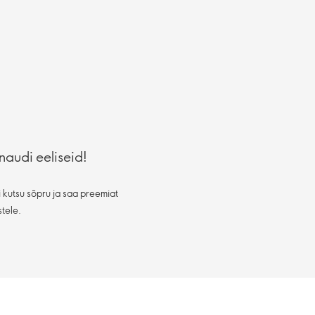
naudi eeliseid!
 kutsu sõpru ja saa preemiat
stele.