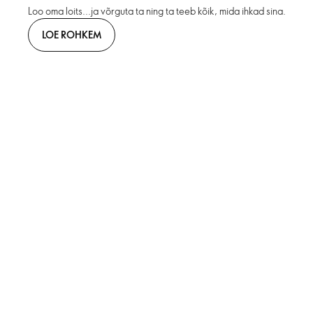
Loo oma loits...ja võrguta ta ning ta teeb kõik, mida ihkad sina.
LOE ROHKEM