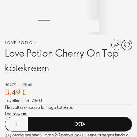
LOVE POTION
Love Potion Cherry On Top
kätekreem
46979
75 ml.
3,49 €
Tavaline hind:
7,50 €
Flirtivalt aromaatse lõhnaga kätekreem.
Loe rohkem
OSTA
Madalaim hind viimase 30 päeva jooksul enne praegust hinda oli