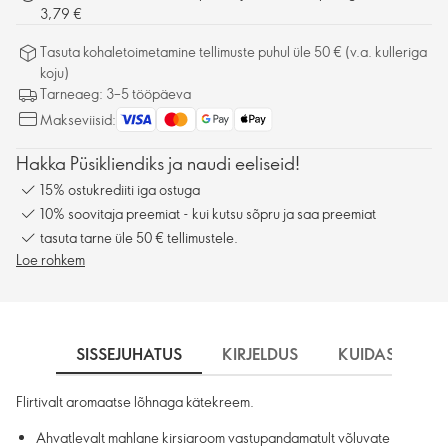
3,79 €
Tasuta kohaletoimetamine tellimuste puhul üle 50 € (v.a. kulleriga
koju)
Tarneaeg: 3–5 tööpäeva
Makseviisid:
Hakka Püsikliendiks ja naudi eeliseid!
15% ostukrediiti iga ostuga
10% soovitaja preemiat - kui kutsu sõpru ja saa preemiat
tasuta tarne üle 50 € tellimustele.
Loe rohkem
SISSEJUHATUS
KIRJELDUS
KUIDAS KASU
Flirtivalt aromaatse lõhnaga kätekreem.
Ahvatlevalt mahlane kirsiaroom vastupandamatult võluvate