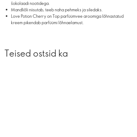
šokolaadi nootidega.
Mandliõli niisutab, teeb naha pehmeks ja siledaks.
Love Potion Cherry on Top parfüümvee aroomiga lõhnastatud
kreem pikendab parfüümi lõhnaelamust.
Teised ostsid ka