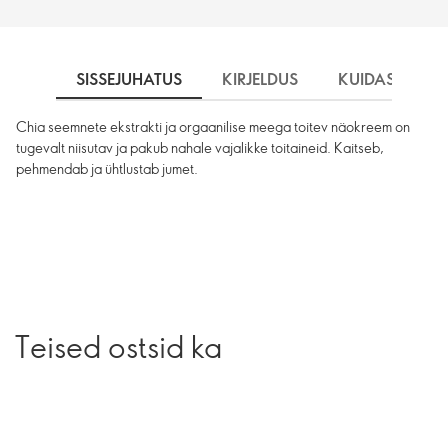
SISSEJUHATUS
KIRJELDUS
KUIDAS KASU
Chia seemnete ekstrakti ja orgaanilise meega toitev näokreem on
tugevalt niisutav ja pakub nahale vajalikke toitaineid. Kaitseb,
pehmendab ja ühtlustab jumet.
Teised ostsid ka