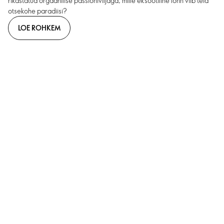
rikastatud orgaanilise passioniviljaga, mille eksootiline lõhn viib teid
otsekohe paradiisi?
LOE ROHKEM