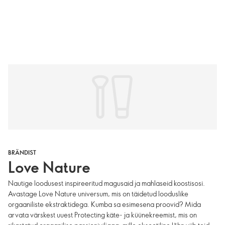
BRÄNDIST
Love Nature
Nautige loodusest inspireeritud magusaid ja mahlaseid koostisosi.
Avastage Love Nature universum, mis on täidetud looduslike
orgaaniliste ekstraktidega. Kumba sa esimesena proovid? Mida
arvata värskest uuest Protecting käte- ja küünekreemist, mis on