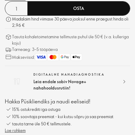
OSTA
Madalaim hind viimase 30 päeva jooksul enne praegust hinda oli
2,96 €
Tasuta kohaletoimetamine tellimuste puhul üle 50 € (v.a. kulleriga
koju)
Tarneaeg: 3–5 tööpäeva
Makseviisid:
DIGITAALNE NAHADIAGNOSTIKA
Leia endale sobiv Novage+
nahahooldusrutiin!
Hakka Püsikliendiks ja naudi eeliseid!
15% ostukrediiti iga ostuga
10% soovitaja preemiat - kui kutsu sõpru ja saa preemiat
tasuta tarne üle 50 € tellimustele.
Loe rohkem