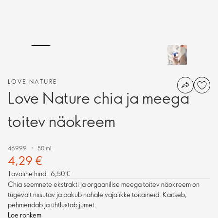
LOVE NATURE
Love Nature chia ja meega
toitev näokreem
46999
50 ml.
4,29 €
Tavaline hind:
6,50 €
Chia seemnete ekstrakti ja orgaanilise meega toitev näokreem on
tugevalt niisutav ja pakub nahale vajalikke toitaineid. Kaitseb,
pehmendab ja ühtlustab jumet.
Loe rohkem