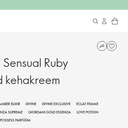
n Sensual Ruby
d kehakreem
AMBER ELIXIR
DIVINE
DIVINE EXCLUSIVE
ECLAT FEMME
ENZA SUPREME
GIORDANI GOLD ESSENZA
LOVE POTION
POSSESS PARFÜÜM