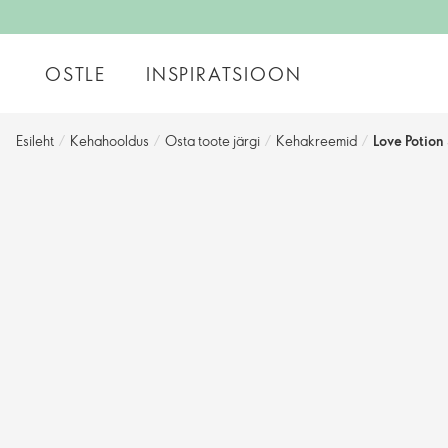
OSTLE
INSPIRATSIOON
Esileht
/
Kehahooldus
/
Osta toote järgi
/
Kehakreemid
/
Love Potio