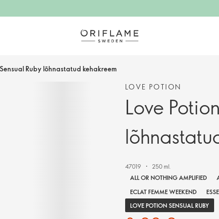
n Sensual Ruby lõhnastatud kehakreem
LOVE POTION
Love Potio
lõhnastatu
47019
250 ml.
ALL OR NOTHING AMPLIFIED
ECLAT FEMME WEEKEND
ESS
LOVE POTION SENSUAL RUBY