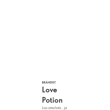
BRÄNDIST
Love
Potion
Loo oma loits...ja