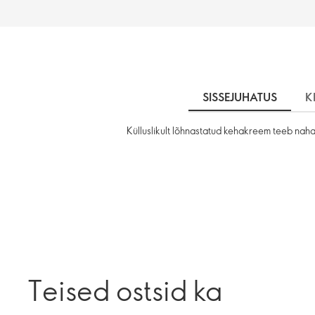
SISSEJUHATUS
K
Külluslikult lõhnastatud kehakreem teeb nah
Teised ostsid ka