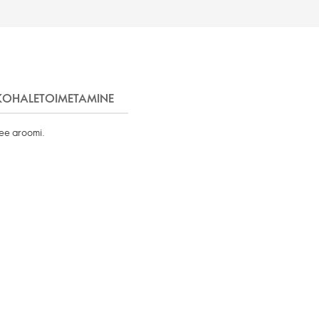
KOHALETOIMETAMINE
vee aroomi.