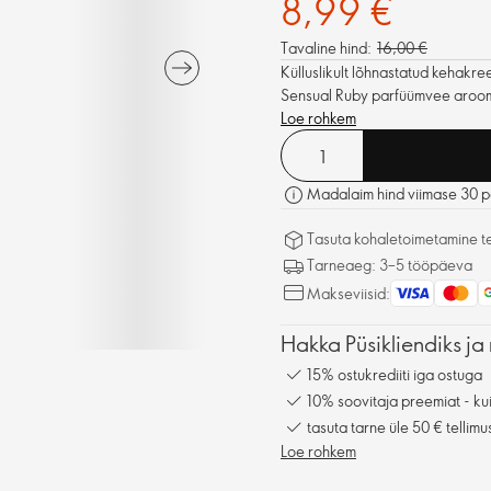
8,99 €
Tavaline hind:
16,00 €
Külluslikult lõhnastatud kehakr
Sensual Ruby parfüümvee aroom
Loe rohkem
Madalaim hind viimase 30 pä
Tasuta kohaletoimetamine tel
Tarneaeg: 3–5 tööpäeva
Makseviisid:
Hakka Püsikliendiks ja 
15% ostukrediiti iga ostuga
10% soovitaja preemiat - kui
tasuta tarne üle 50 € tellimu
Loe rohkem