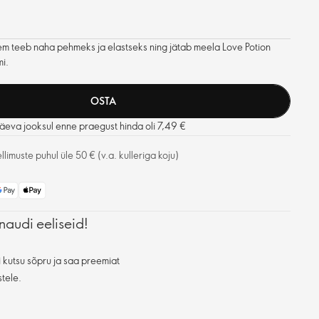
eem teeb naha pehmeks ja elastseks ning jätab meela Love Potion
i.
OSTA
eva jooksul enne praegust hinda oli 7,49 €
limuste puhul üle 50 € (v.a. kulleriga koju)
naudi eeliseid!
 kutsu sõpru ja saa preemiat
stele.