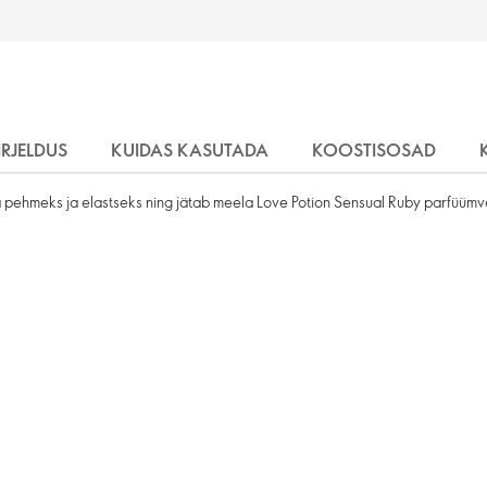
IRJELDUS
KUIDAS KASUTADA
KOOSTISOSAD
a pehmeks ja elastseks ning jätab meela Love Potion Sensual Ruby parfüüm