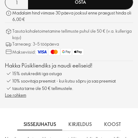
OSTA
Madalaim hind viimase 30 päeva jooksul enne praegust hinda oli
6,00 €
Tasuta kohaletoimetamine tellimuste puhul üle 50 € (v.a. kulleriga
koju)
Tarneaeg: 3–5 tööpäeva
Makseviisid:
Hakka Püsikliendiks ja naudi eeliseid!
15% ostukrediiti iga ostuga
10% soovitaja preemiat - kui kutsu sõpru ja saa preemiat
tasuta tarne üle 50 € tellimustele.
Loe rohkem
SISSEJUHATUS
KIRJELDUS
KOOSTISOSA