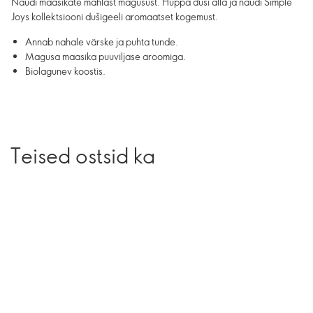
Naudi maasikate mahlast magusust. Hüppa duši alla ja naudi Simple
Joys kollektsiooni dušigeeli aromaatset kogemust.
Annab nahale värske ja puhta tunde.
Magusa maasika puuviljase aroomiga.
Biolagunev koostis.
Teised ostsid ka