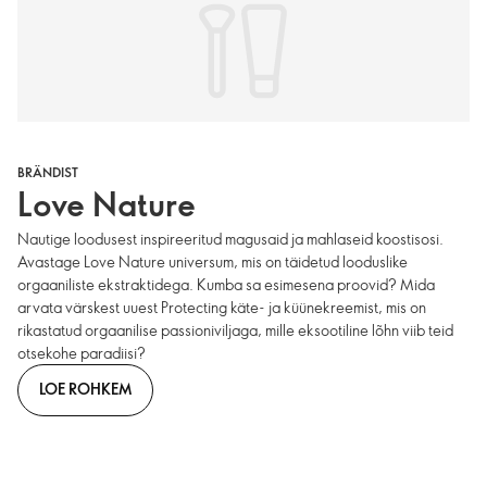
BRÄNDIST
Love Nature
Nautige loodusest inspireeritud magusaid ja mahlaseid koostisosi.
Avastage Love Nature universum, mis on täidetud looduslike
orgaaniliste ekstraktidega. Kumba sa esimesena proovid? Mida
arvata värskest uuest Protecting käte- ja küünekreemist, mis on
rikastatud orgaanilise passioniviljaga, mille eksootiline lõhn viib teid
otsekohe paradiisi?
LOE ROHKEM