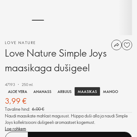
LOVE NATURE
Love Nature Simple Joys
maasikaga dušigeel
47193
250 ml.
MAASIKAS
ALOE VERA
ANANASS
ARBUUS
MANGO
3,99 €
Tavaline hind:
6,00 €
Naudi maasikate mahlast magusust. Hüppa duši alla ja naudi Simple
Joys kollektsiooni dušigeeli aromaatset kogemust.
Loe rohkem