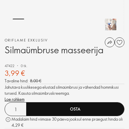
ORIFLAME EXKLUSIV
Silmaümbruse masseerija
47422
0 tk.
3,99 €
Tavaline hind:
8,00 €
Jahutava kuulikesega elustad silmaümbrusi ja vähendad hommikusi
turseid. Kasuta silmaümbruskreemiga.
Loe rohkem
OSTA
Madalaim hind viimase 30 päeva jooksul enne praegust hinda oli
4,29 €