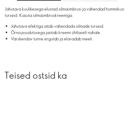
Jahutava kuulikesega elustad silmaümbrusi ja vähendad hommikusi
turseid. Kasuta silmaümbruskreemiga.
Jahutava efektiga aitab vähendada silmade turseid.
Õrna puudutusega jaotab kreemi ühtlaselt nahale.
Värskendav tunne ergutab ja elavadab meeli.
Teised ostsid ka