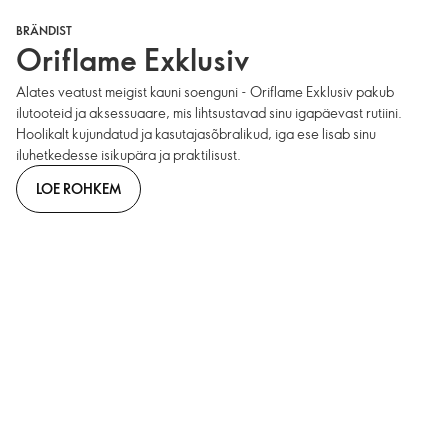
BRÄNDIST
Oriflame Exklusiv
Alates veatust meigist kauni soenguni - Oriflame Exklusiv pakub
ilutooteid ja aksessuaare, mis lihtsustavad sinu igapäevast rutiini.
Hoolikalt kujundatud ja kasutajasõbralikud, iga ese lisab sinu
iluhetkedesse isikupära ja praktilisust.
LOE ROHKEM