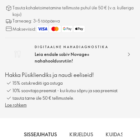
Tasuta kohaletoimetamine tellimuste puhul üle 50 € (v.a. kulleriga
koju)
Tarneaeg: 3–5 tööpäeva
Makseviisid:
DIGITAALNE NAHADIAGNOSTIKA
Leia endale sobiv Novage+
nahahooldusrutiin!
Hakka Püsikliendiks ja naudi eeliseid!
15% ostukrediiti iga ostuga
10% soovitaja preemiat - kui kutsu sõpru ja saa preemiat
tasuta tarne üle 50 € tellimustele.
Loe rohkem
SISSEJUHATUS
KIRJELDUS
KUIDAS KASU