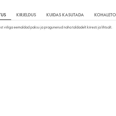
TUS
KIRJELDUS
KUIDAS KASUTADA
KOHALETO
t viiliga eemaldad paksu ja pragunenud naha taldadelt kiiresti ja lihtsalt.