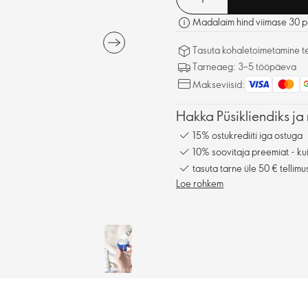
Madalaim hind viimase 30 pä
Tasuta kohaletoimetamine tel
Tarneaeg: 3–5 tööpäeva
Makseviisid:
Hakka Püsikliendiks ja 
15% ostukrediiti iga ostuga
10% soovitaja preemiat - kui
tasuta tarne üle 50 € tellimu
Loe rohkem