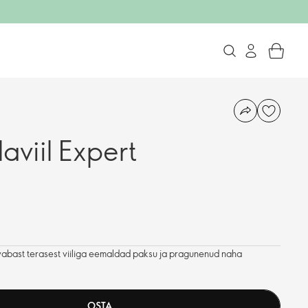
laviil Expert
vabast terasest viiliga eemaldad paksu ja pragunenud naha
OSTA