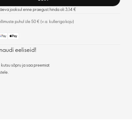
eva jooksul enne praegust hinda oli 3,14 €
limuste puhul üle 50 € (v.a. kulleriga koju)
naudi eeliseid!
 kutsu sõpru ja saa preemiat
stele.