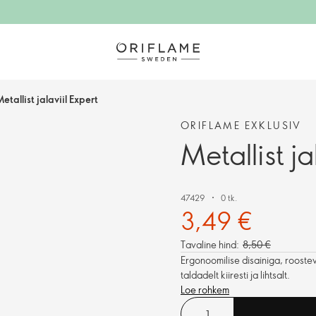
etallist jalaviil Expert
ORIFLAME EXKLUSIV
Metallist ja
47429
0 tk.
3,49 €
Tavaline hind:
8,50 €
Ergonoomilise disainiga, rooste
taldadelt kiiresti ja lihtsalt.
Loe rohkem