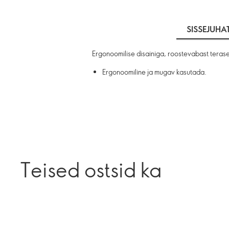
SISSEJUHA
Ergonoomilise disainiga, roostevabast terases
Ergonoomiline ja mugav kasutada.
Teised ostsid ka