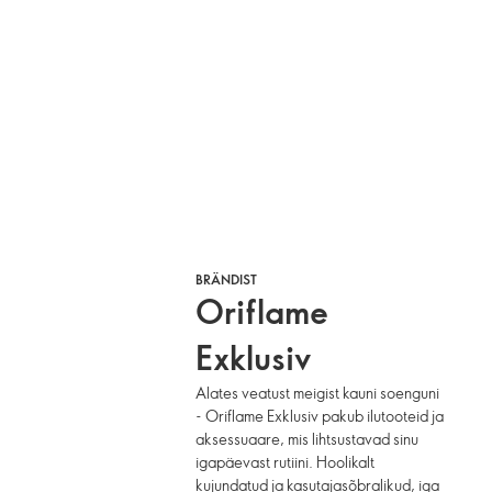
BRÄNDIST
Oriflame
Exklusiv
Alates veatust meigist kauni soenguni
- Oriflame Exklusiv pakub ilutooteid ja
aksessuaare, mis lihtsustavad sinu
igapäevast rutiini. Hoolikalt
kujundatud ja kasutajasõbralikud, iga