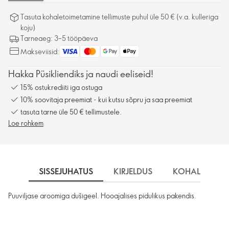
Tasuta kohaletoimetamine tellimuste puhul üle 50 € (v.a. kulleriga
koju)
Tarneaeg: 3–5 tööpäeva
Makseviisid:
Hakka Püsikliendiks ja naudi eeliseid!
15% ostukrediiti iga ostuga
10% soovitaja preemiat - kui kutsu sõpru ja saa preemiat
tasuta tarne üle 50 € tellimustele.
Loe rohkem
SISSEJUHATUS
KIRJELDUS
KOHALETOIME
Puuviljase aroomiga dušigeel. Hooajalises pidulikus pakendis.