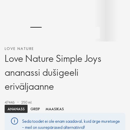
LOVE NATURE
Love Nature Simple Joys
ananassi dušigeeli
eriväljaanne
47446
250 ml.
ANANASS
GREIP
MAASIKAS
Seda toodet ei ole enam saadaval, kuid ärge muretsege
– meil on suurepärased alternatiivid!