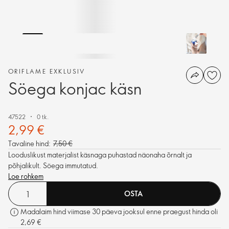
ORIFLAME EXKLUSIV
Söega konjac käsn
47522
0 tk.
2,99 €
Tavaline hind:
7,50 €
Looduslikust materjalist käsnaga puhastad näonaha õrnalt ja
põhjalikult. Söega immutatud.
Loe rohkem
OSTA
Madalaim hind viimase 30 päeva jooksul enne praegust hinda oli
2,69 €