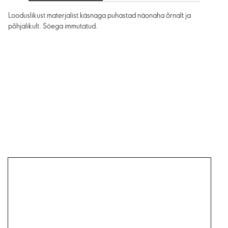
Looduslikust materjalist käsnaga puhastad näonaha õrnalt ja
põhjalikult. Söega immutatud.