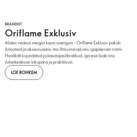
BRÄNDIST
Oriflame Exklusiv
Alates veatust meigist kauni soenguni - Oriflame Exklusiv pakub
ilutooteid ja aksessuaare, mis lihtsustavad sinu igapäevast rutiini.
Hoolikalt kujundatud ja kasutajasõbralikud, iga ese lisab sinu
iluhetkedesse isikupära ja praktilisust.
LOE ROHKEM