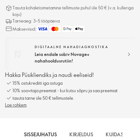
Tasuta kohaletoimetamine tellimuste puhul üle 50 € (v.a. kulleriga
koju)
Tarneaeg: 3–5 tööpäeva
Makseviisid:
DIGITAALNE NAHADIAGNOSTIKA
Leia endale sobiv Novage+
nahahooldusrutiin!
Hakka Püsikliendiks ja naudi eeliseid!
15% ostukrediiti iga ostuga
10% soovitaja preemiat - kui kutsu sõpru ja saa preemiat
tasuta tarne üle 50 € tellimustele.
Loe rohkem
SISSEJUHATUS
KIRJELDUS
KUIDAS KASU