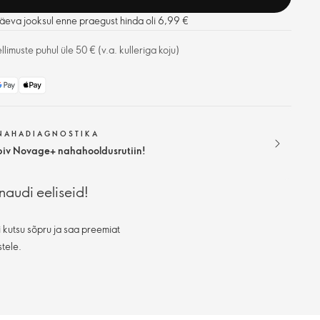
äeva jooksul enne praegust hinda oli 6,99 €
limuste puhul üle 50 € (v.a. kulleriga koju)
 NAHADIAGNOSTIKA
biv Novage+ nahahooldusrutiin!
naudi eeliseid!
 kutsu sõpru ja saa preemiat
stele.