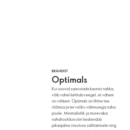
BRÄNDIST
Optimals
Kui soovid saavutada kaunist nahka,
võib vahel kehtida reegel, et vähem
on rohkem. Optimals on lihtne tee
rõõmsa ja tervisliku välimusega naha
poole. Minimalistlik ja murevaba
nahahooldusrutiin keskendub
pikaajalise niisutuse säilitamisele ning