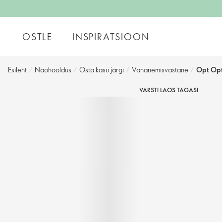
OSTLE
INSPIRATSIOON
Esileht
/
Näohooldus
/
Osta kasu järgi
/
Vananemisvastane
/
Opt Opt
VARSTI LAOS TAGASI