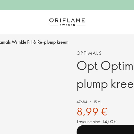
imals Wrinkle Fill & Re-plump kreem
OPTIMALS
Opt Optima
plump kre
47684
15 ml.
8,99 €
Tavaline hind:
14,00 €