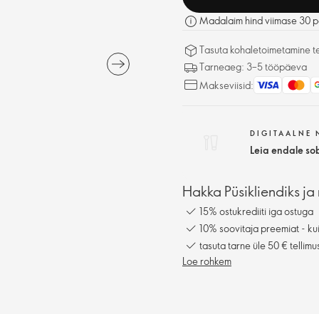
Madalaim hind viimase 30 p
Tasuta kohaletoimetamine tel
Tarneaeg: 3–5 tööpäeva
Makseviisid:
DIGITAALNE
Leia endale so
Hakka Püsikliendiks ja 
15% ostukrediiti iga ostuga
10% soovitaja preemiat - kui
tasuta tarne üle 50 € tellimu
Loe rohkem